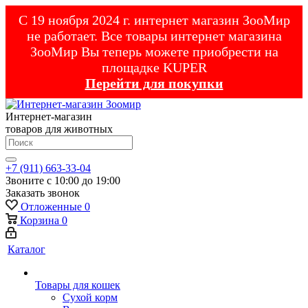
С 19 ноября 2024 г. интернет магазин ЗооМир
не работает. Все товары интернет магазина
ЗооМир Вы теперь можете приобрести на
площадке KUPER
Перейти для покупки
Интернет-магазин
товаров для животных
+7 (911) 663-33-04
Звоните с 10:00 до 19:00
Заказать звонок
Отложенные
0
Корзина
0
Каталог
Товары для кошек
Cухой корм