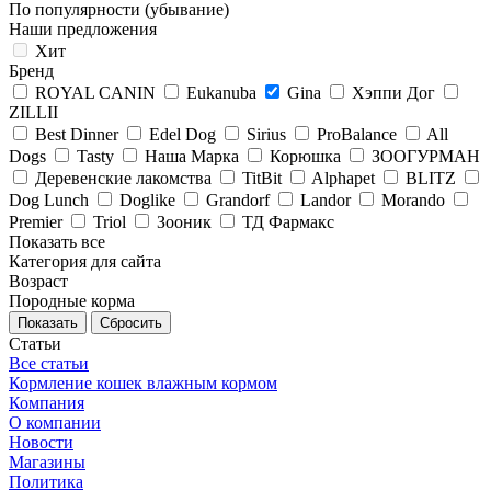
По популярности (убывание)
Наши предложения
Хит
Бренд
ROYAL CANIN
Eukanuba
Gina
Хэппи Дог
ZILLII
Best Dinner
Edel Dog
Sirius
ProBalance
All
Dogs
Tasty
Наша Марка
Корюшка
ЗООГУРМАН
Деревенские лакомства
TitBit
Alphapet
BLITZ
Dog Lunch
Doglike
Grandorf
Landor
Morando
Premier
Triol
Зооник
ТД Фармакс
Показать все
Категория для сайта
Возраст
Породные корма
Сбросить
Статьи
Все статьи
Кормление кошек влажным кормом
Компания
О компании
Новости
Магазины
Политика