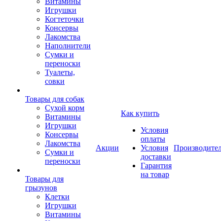
Витамины
Игрушки
Когтеточки
Консервы
Лакомства
Наполнители
Сумки и
переноски
Туалеты,
совки
Товары для собак
Cухой корм
Как купить
Витамины
Игрушки
Условия
Консервы
оплаты
Лакомства
Акции
Условия
Производите
Сумки и
доставки
переноски
Гарантия
на товар
Товары для
грызунов
Клетки
Игрушки
Витамины