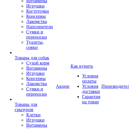
Витамины
Игрушки
Когтеточки
Консервы
Лакомства
Наполнители
Сумки и
переноски
Туалеты,
совки
Товары для собак
Cухой корм
Как купить
Витамины
Игрушки
Условия
Консервы
оплаты
Лакомства
Акции
Условия
Производите
Сумки и
доставки
переноски
Гарантия
на товар
Товары для
грызунов
Клетки
Игрушки
Витамины