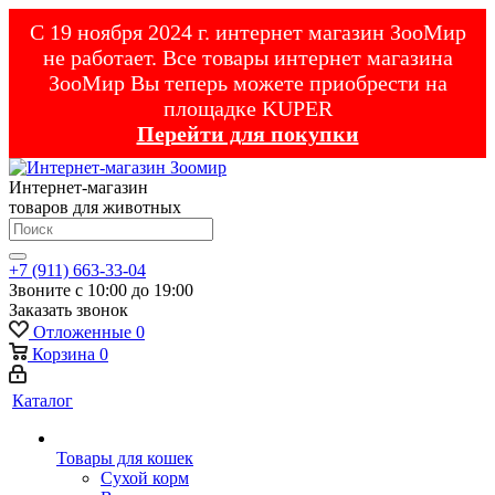
С 19 ноября 2024 г. интернет магазин ЗооМир
не работает. Все товары интернет магазина
ЗооМир Вы теперь можете приобрести на
площадке KUPER
Перейти для покупки
Интернет-магазин
товаров для животных
+7 (911) 663-33-04
Звоните с 10:00 до 19:00
Заказать звонок
Отложенные
0
Корзина
0
Каталог
Товары для кошек
Cухой корм