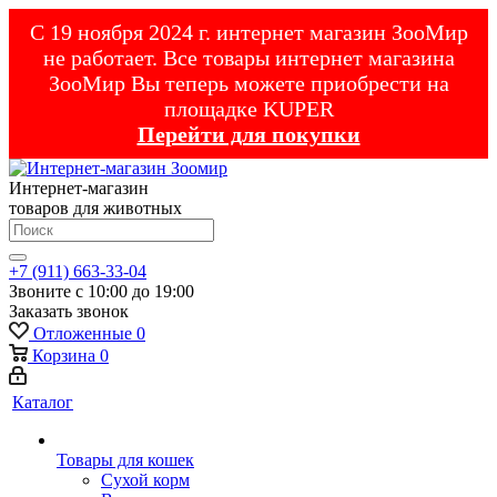
С 19 ноября 2024 г. интернет магазин ЗооМир
не работает. Все товары интернет магазина
ЗооМир Вы теперь можете приобрести на
площадке KUPER
Перейти для покупки
Интернет-магазин
товаров для животных
+7 (911) 663-33-04
Звоните с 10:00 до 19:00
Заказать звонок
Отложенные
0
Корзина
0
Каталог
Товары для кошек
Cухой корм