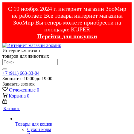
С 19 ноября 2024 г. интернет магазин ЗооМир
не работает. Все товары интернет магазина
ЗооМир Вы теперь можете приобрести на
площадке KUPER
Перейти для покупки
Интернет-магазин
товаров для животных
+7 (911) 663-33-04
Звоните с 10:00 до 19:00
Заказать звонок
Отложенные
0
Корзина
0
Каталог
Товары для кошек
Cухой корм