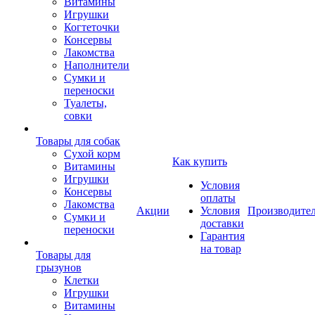
Витамины
Игрушки
Когтеточки
Консервы
Лакомства
Наполнители
Сумки и
переноски
Туалеты,
совки
Товары для собак
Cухой корм
Как купить
Витамины
Игрушки
Условия
Консервы
оплаты
Лакомства
Акции
Условия
Производите
Сумки и
доставки
переноски
Гарантия
на товар
Товары для
грызунов
Клетки
Игрушки
Витамины