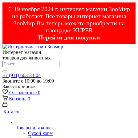
С 19 ноября 2024 г. интернет магазин ЗооМир
не работает. Все товары интернет магазина
ЗооМир Вы теперь можете приобрести на
площадке KUPER
Перейти для покупки
Интернет-магазин
товаров для животных
+7 (911) 663-33-04
Звоните с 10:00 до 19:00
Заказать звонок
Отложенные
0
Корзина
0
Каталог
Товары для кошек
Cухой корм