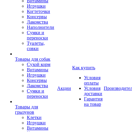
Витамины
Игрушки
Когтеточки
Консервы
Лакомства
Наполнители
Сумки и
переноски
Туалеты,
совки
Товары для собак
Cухой корм
Как купить
Витамины
Игрушки
Условия
Консервы
оплаты
Лакомства
Акции
Условия
Производите
Сумки и
доставки
переноски
Гарантия
на товар
Товары для
грызунов
Клетки
Игрушки
Витамины