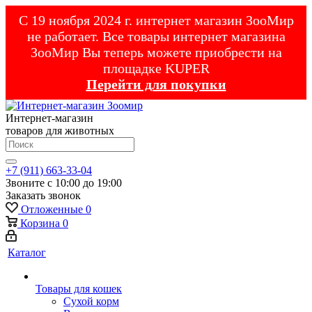
С 19 ноября 2024 г. интернет магазин ЗооМир
не работает. Все товары интернет магазина
ЗооМир Вы теперь можете приобрести на
площадке KUPER
Перейти для покупки
Интернет-магазин
товаров для животных
+7 (911) 663-33-04
Звоните с 10:00 до 19:00
Заказать звонок
Отложенные
0
Корзина
0
Каталог
Товары для кошек
Cухой корм