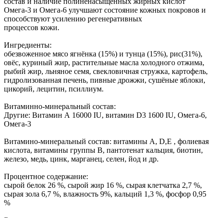
состав и наличие полиненасыщенных жирных кислот
Омега-3 и Омега-6 улучшают состояние кожных покровов и
способствуют усилению регенеративных
процессов кожи.
Ингредиенты:
обезвоженное мясо ягнёнка (15%) и тунца (15%), рис(31%),
овёс, куриный жир, растительные масла холодного отжима,
рыбий жир, льняное семя, свекловичная стружка, картофель,
гидролизованная печень, пивные дрожжи, сушёные яблоки,
цикорий, лецитин, псиллиум.
Витаминно-минеральный состав:
Другие: Витамин А 16000 IU, витамин D3 1600 IU, Омега-6,
Омега-3
Витамино-минеральный состав: витамины А, D,Е , фолиевая
кислота, витамины группы В, пантотенат кальция, биотин,
железо, медь, цинк, марганец, селен, йод и др.
Процентное содержание:
сырой белок 26 %, сырой жир 16 %, сырая клетчатка 2,7 %,
сырая зола 6,7 %, влажность 9%, кальций 1,3 %, фосфор 0,95
%