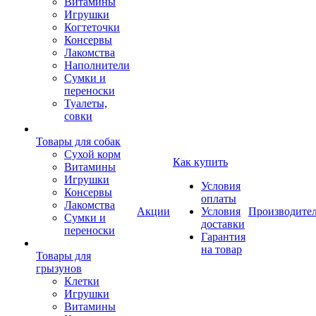
Витамины
Игрушки
Когтеточки
Консервы
Лакомства
Наполнители
Сумки и
переноски
Туалеты,
совки
Товары для собак
Cухой корм
Как купить
Витамины
Игрушки
Условия
Консервы
оплаты
Лакомства
Акции
Условия
Производите
Сумки и
доставки
переноски
Гарантия
на товар
Товары для
грызунов
Клетки
Игрушки
Витамины