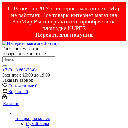
С 19 ноября 2024 г. интернет магазин ЗооМир
не работает. Все товары интернет магазина
ЗооМир Вы теперь можете приобрести на
площадке KUPER
Перейти для покупки
Интернет-магазин
товаров для животных
+7 (911) 663-33-04
Звоните с 10:00 до 19:00
Заказать звонок
Отложенные
0
Корзина
0
Каталог
Товары для кошек
Cухой корм