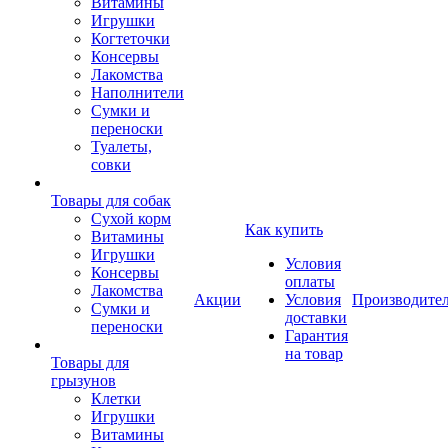
Витамины
Игрушки
Когтеточки
Консервы
Лакомства
Наполнители
Сумки и
переноски
Туалеты,
совки
Товары для собак
Cухой корм
Как купить
Витамины
Игрушки
Условия
Консервы
оплаты
Лакомства
Акции
Условия
Производите
Сумки и
доставки
переноски
Гарантия
на товар
Товары для
грызунов
Клетки
Игрушки
Витамины