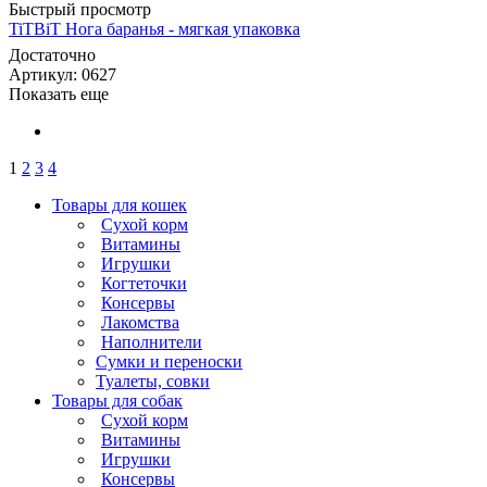
Быстрый просмотр
TiTBiT Нога баранья - мягкая упаковка
Достаточно
Артикул: 0627
Показать еще
1
2
3
4
Товары для кошек
Cухой корм
Витамины
Игрушки
Когтеточки
Консервы
Лакомства
Наполнители
Сумки и переноски
Туалеты, совки
Товары для собак
Cухой корм
Витамины
Игрушки
Консервы