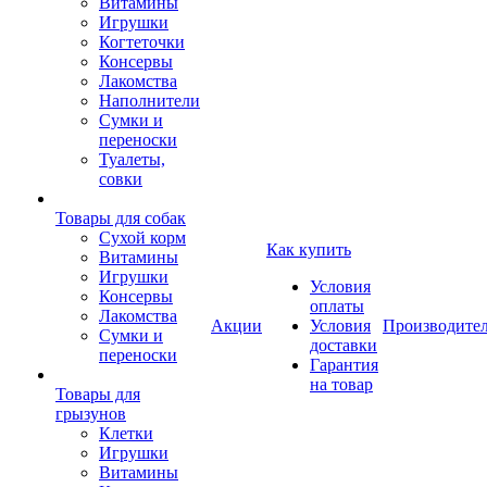
Витамины
Игрушки
Когтеточки
Консервы
Лакомства
Наполнители
Сумки и
переноски
Туалеты,
совки
Товары для собак
Cухой корм
Как купить
Витамины
Игрушки
Условия
Консервы
оплаты
Лакомства
Акции
Условия
Производите
Сумки и
доставки
переноски
Гарантия
на товар
Товары для
грызунов
Клетки
Игрушки
Витамины