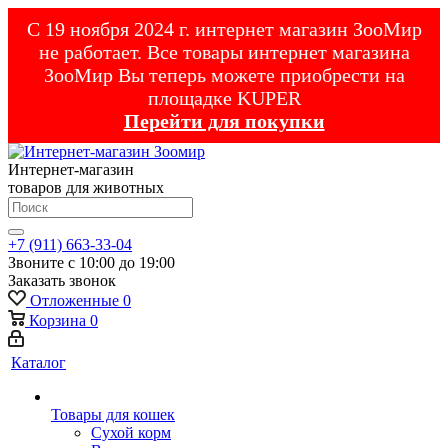
С 19 ноября 2024 г. интернет магазин ЗооМир
не работает. Все товары интернет магазина
ЗооМир Вы теперь можете приобрести на
площадке KUPER
Перейти для покупки
Интернет-магазин
товаров для животных
+7 (911) 663-33-04
Звоните с 10:00 до 19:00
Заказать звонок
Отложенные
0
Корзина
0
Каталог
Товары для кошек
Cухой корм