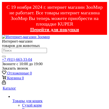
С 19 ноября 2024 г. интернет магазин ЗооМир
не работает. Все товары интернет магазина
ЗооМир Вы теперь можете приобрести на
площадке KUPER
Перейти для покупки
Интернет-магазин
товаров для животных
+7 (911) 663-33-04
Звоните с 10:00 до 19:00
Заказать звонок
Отложенные
0
Корзина
0
Каталог
Товары для кошек
Cухой корм