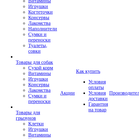
Витамины
Игрушки
Когтеточки
Консервы
Лакомства
Наполнители
Сумки и
переноски
Туалеты,
совки
Товары для собак
Cухой корм
Как купить
Витамины
Игрушки
Условия
Консервы
оплаты
Лакомства
Акции
Условия
Производите
Сумки и
доставки
переноски
Гарантия
на товар
Товары для
грызунов
Клетки
Игрушки
Витамины