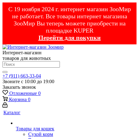
С 19 ноября 2024 г. интернет магазин ЗооМир
не работает. Все товары интернет магазина
ЗооМир Вы теперь можете приобрести на
площадке KUPER
Перейти для покупки
Интернет-магазин
товаров для животных
+7 (911) 663-33-04
Звоните с 10:00 до 19:00
Заказать звонок
Отложенные
0
Корзина
0
Каталог
Товары для кошек
Cухой корм