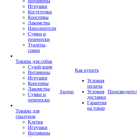
Витамины
Игрушки
Когтеточки
Консервы
Лакомства
Наполнители
Сумки и
переноски
Туалеты,
совки
Товары для собак
Cухой корм
Как купить
Витамины
Игрушки
Условия
Консервы
оплаты
Лакомства
Акции
Условия
Производите
Сумки и
доставки
переноски
Гарантия
на товар
Товары для
грызунов
Клетки
Игрушки
Витамины