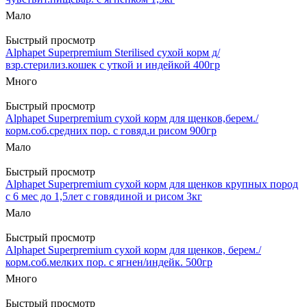
Мало
Быстрый просмотр
Alphapet Superpremium Sterilised сухой корм д/
взр.стерилиз.кошек с уткой и индейкой 400гр
Много
Быстрый просмотр
Alphapet Superpremium сухой корм для щенков,берем./
корм.соб.средних пор. с говяд.и рисом 900гр
Мало
Быстрый просмотр
Alphapet Superpremium сухой корм для щенков крупных пород
с 6 мес до 1,5лет с говядиной и рисом 3кг
Мало
Быстрый просмотр
Alphapet Superpremium сухой корм для щенков, берем./
корм.соб.мелких пор. с ягнен/индейк. 500гр
Много
Быстрый просмотр