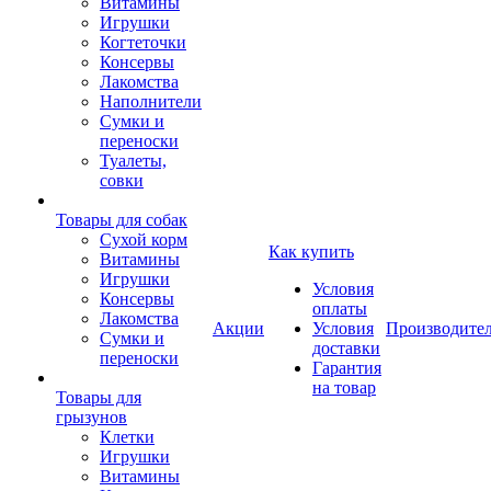
Витамины
Игрушки
Когтеточки
Консервы
Лакомства
Наполнители
Сумки и
переноски
Туалеты,
совки
Товары для собак
Cухой корм
Как купить
Витамины
Игрушки
Условия
Консервы
оплаты
Лакомства
Акции
Условия
Производите
Сумки и
доставки
переноски
Гарантия
на товар
Товары для
грызунов
Клетки
Игрушки
Витамины