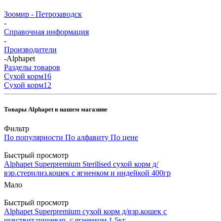
Зоомир - Петрозаводск
-
Справочная информация
-
Производители
-
Alphapet
Разделы товаров
Cухой корм
16
Cухой корм
12
Товары Alphapet в нашем магазине
Фильтр
По популярности
По алфавиту
По цене
Быстрый просмотр
Alphapet Superpremium Sterilised сухой корм д/
взр.стерилиз.кошек с ягненком и индейкой 400гр
Мало
Быстрый просмотр
Alphapet Superpremium сухой корм д/взр.кошек с
чувствит.пищевар. с ягненком 1,5кг