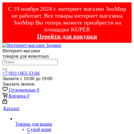
С 19 ноября 2024 г. интернет магазин ЗооМир
не работает. Все товары интернет магазина
ЗооМир Вы теперь можете приобрести на
площадке KUPER
Перейти для покупки
Интернет-магазин
товаров для животных
+7 (911) 663-33-04
Звоните с 10:00 до 19:00
Заказать звонок
Отложенные
0
Корзина
0
Каталог
Товары для кошек
Cухой корм