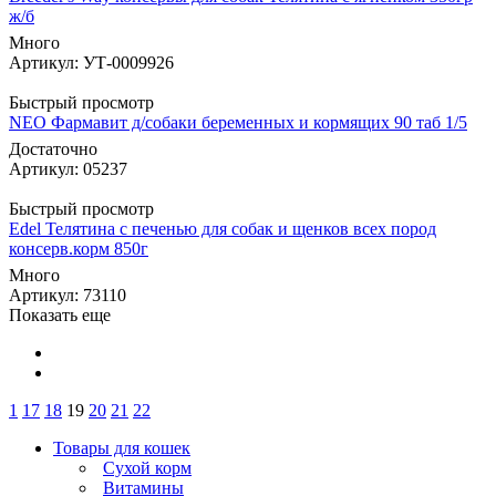
ж/б
Много
Артикул: УТ-0009926
Быстрый просмотр
NEO Фармавит д/собаки беременных и кормящих 90 таб 1/5
Достаточно
Артикул: 05237
Быстрый просмотр
Edel Телятина с печенью для собак и щенков всех пород
консерв.корм 850г
Много
Артикул: 73110
Показать еще
1
17
18
19
20
21
22
Товары для кошек
Cухой корм
Витамины