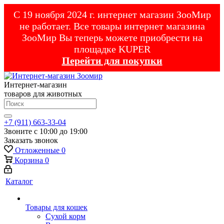
С 19 ноября 2024 г. интернет магазин ЗооМир
не работает. Все товары интернет магазина
ЗооМир Вы теперь можете приобрести на
площадке KUPER
Перейти для покупки
Интернет-магазин
товаров для животных
+7 (911) 663-33-04
Звоните с 10:00 до 19:00
Заказать звонок
Отложенные
0
Корзина
0
Каталог
Товары для кошек
Cухой корм