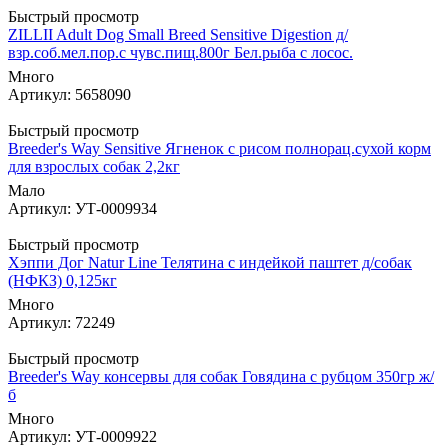
Быстрый просмотр
ZILLII Adult Dog Small Breed Sensitive Digestion д/
взр.соб.мел.пор.с чувс.пищ.800г Бел.рыба с лосос.
Много
Артикул: 5658090
Быстрый просмотр
Breeder's Way Sensitive Ягненок с рисом полнорац.сухой корм
для взрослых собак 2,2кг
Мало
Артикул: УТ-0009934
Быстрый просмотр
Хэппи Дог Natur Line Телятина с индейкой паштет д/собак
(НФКЗ) 0,125кг
Много
Артикул: 72249
Быстрый просмотр
Breeder's Way консервы для собак Говядина с рубцом 350гр ж/
б
Много
Артикул: УТ-0009922