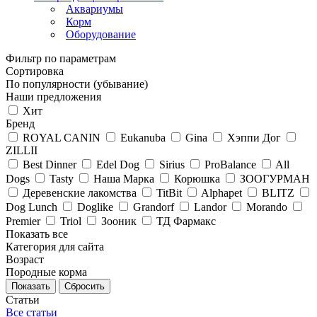
Аквариумы
Корм
Оборудование
Фильтр по параметрам
Сортировка
По популярности (убывание)
Наши предложения
Хит
Бренд
ROYAL CANIN
Eukanuba
Gina
Хэппи Дог
ZILLII
Best Dinner
Edel Dog
Sirius
ProBalance
All
Dogs
Tasty
Наша Марка
Корюшка
ЗООГУРМАН
Деревенские лакомства
TitBit
Alphapet
BLITZ
Dog Lunch
Doglike
Grandorf
Landor
Morando
Premier
Triol
Зооник
ТД Фармакс
Показать все
Категория для сайта
Возраст
Породные корма
Сбросить
Статьи
Все статьи