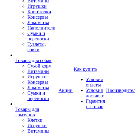
Витамины
Игрушки
Когтеточки
Консервы
Лакомства
Наполнители
Сумки и
переноски
Туалеты,
совки
Товары для собак
Cухой корм
Как купить
Витамины
Игрушки
Условия
Консервы
оплаты
Лакомства
Акции
Условия
Производите
Сумки и
доставки
переноски
Гарантия
на товар
Товары для
грызунов
Клетки
Игрушки
Витамины