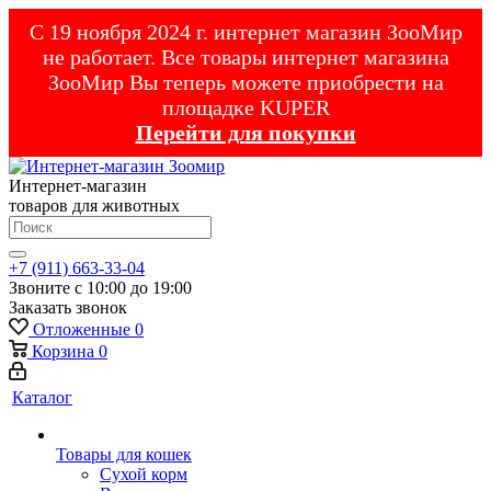
С 19 ноября 2024 г. интернет магазин ЗооМир
не работает. Все товары интернет магазина
ЗооМир Вы теперь можете приобрести на
площадке KUPER
Перейти для покупки
Интернет-магазин
товаров для животных
+7 (911) 663-33-04
Звоните с 10:00 до 19:00
Заказать звонок
Отложенные
0
Корзина
0
Каталог
Товары для кошек
Cухой корм