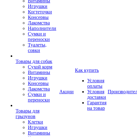
Витамины
Игрушки
Когтеточки
Консервы
Лакомства
Наполнители
Сумки и
переноски
Туалеты,
совки
Товары для собак
Cухой корм
Как купить
Витамины
Игрушки
Условия
Консервы
оплаты
Лакомства
Акции
Условия
Производите
Сумки и
доставки
переноски
Гарантия
на товар
Товары для
грызунов
Клетки
Игрушки
Витамины