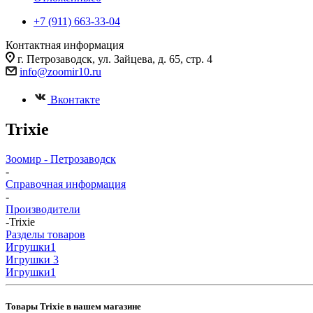
+7 (911) 663-33-04
Контактная информация
г. Петрозаводск, ул. Зайцева, д. 65, стр. 4
info@zoomir10.ru
Вконтакте
Trixie
Зоомир - Петрозаводск
-
Справочная информация
-
Производители
-
Trixie
Разделы товаров
Игрушки
1
Игрушки
3
Игрушки
1
Товары Trixie в нашем магазине