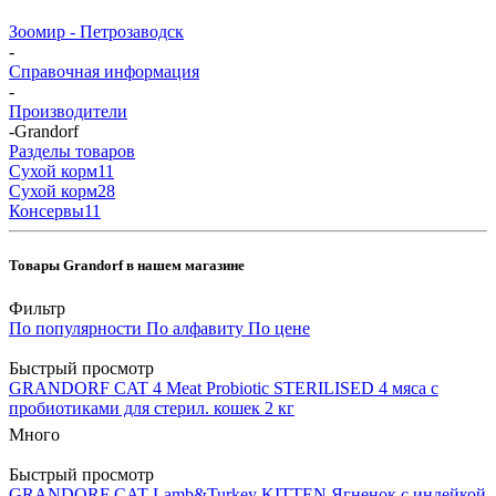
Зоомир - Петрозаводск
-
Справочная информация
-
Производители
-
Grandorf
Разделы товаров
Cухой корм
11
Cухой корм
28
Консервы
11
Товары Grandorf в нашем магазине
Фильтр
По популярности
По алфавиту
По цене
Быстрый просмотр
GRANDORF CAT 4 Meat Probiotic STERILISED 4 мяса с
пробиотиками для стерил. кошек 2 кг
Много
Быстрый просмотр
GRANDORF CAT Lamb&Turkey KITTEN Ягненок с индейкой