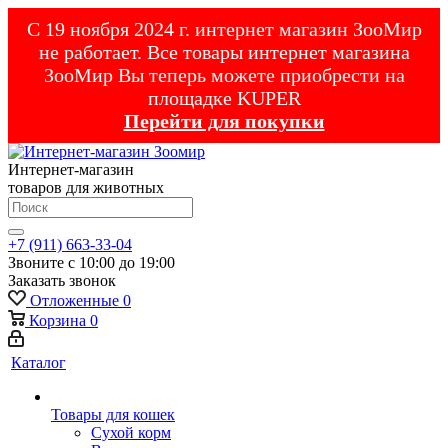
С 19 ноября 2024 г. интернет магазин ЗооМир
не работает. Все товары интернет магазина
ЗооМир Вы теперь можете приобрести на
площадке KUPER
Перейти для покупки
Интернет-магазин
товаров для животных
+7 (911) 663-33-04
Звоните с 10:00 до 19:00
Заказать звонок
Отложенные
0
Корзина
0
Каталог
Товары для кошек
Cухой корм