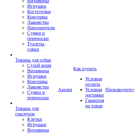
Витамины
Игрушки
Когтеточки
Консервы
Лакомства
Наполнители
Сумки и
переноски
Туалеты,
совки
Товары для собак
Cухой корм
Как купить
Витамины
Игрушки
Условия
Консервы
оплаты
Лакомства
Акции
Условия
Производите
Сумки и
доставки
переноски
Гарантия
на товар
Товары для
грызунов
Клетки
Игрушки
Витамины