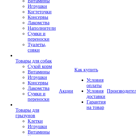
Витамины
Игрушки
Когтеточки
Консервы
Лакомства
Наполнители
Сумки и
переноски
Туалеты,
совки
Товары для собак
Cухой корм
Как купить
Витамины
Игрушки
Условия
Консервы
оплаты
Лакомства
Акции
Условия
Производите
Сумки и
доставки
переноски
Гарантия
на товар
Товары для
грызунов
Клетки
Игрушки
Витамины