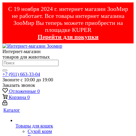
С 19 ноября 2024 г. интернет магазин ЗооМир
не работает. Все товары интернет магазина
ЗооМир Вы теперь можете приобрести на
площадке KUPER
Перейти для покупки
Интернет-магазин
товаров для животных
+7 (911) 663-33-04
Звоните с 10:00 до 19:00
Заказать звонок
Отложенные
0
Корзина
0
Каталог
Товары для кошек
Cухой корм