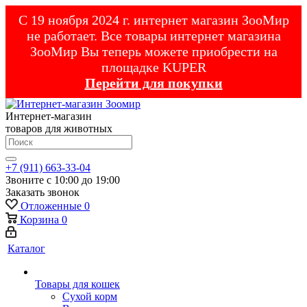
С 19 ноября 2024 г. интернет магазин ЗооМир
не работает. Все товары интернет магазина
ЗооМир Вы теперь можете приобрести на
площадке KUPER
Перейти для покупки
Интернет-магазин
товаров для животных
+7 (911) 663-33-04
Звоните с 10:00 до 19:00
Заказать звонок
Отложенные
0
Корзина
0
Каталог
Товары для кошек
Cухой корм