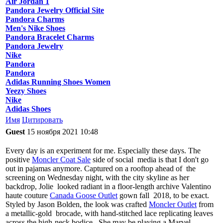
Air Jordan 1
Pandora Jewelry Official Site
Pandora Charms
Men's Nike Shoes
Pandora Bracelet Charms
Pandora Jewelry
Nike
Pandora
Pandora
Adidas Running Shoes Women
Yeezy Shoes
Nike
Adidas Shoes
Имя
Цитировать
Guest
15 ноября 2021 10:48
Every day is an experiment for me. Especially these days. The
positive
Moncler Coat Sale
side of social media is that I don't go
out in pajamas anymore. Captured on a rooftop ahead of the
screening on Wednesday night, with the city skyline as her
backdrop, Jolie looked radiant in a floor-length archive Valentino
haute couture
Canada Goose Outlet
gown fall 2018, to be exact.
Styled by Jason Bolden, the look was crafted
Moncler Outlet
from
a metallic-gold brocade, with hand-stitched lace replicating leaves
across the high-neck bodice. She may be playing a Marvel