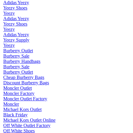
Adidas Yeezy
Yeezy Shoes
Yeezy
Adidas Yeezy
Yeezy Shoes
Yeezy
Adidas Yeezy
Yeezy Supply
Yeezy
Burberry Outlet
Burberry Sale
Burberry Handbags
Burberry Sale
Burberry Outlet
Cheap Burberry Bags
Discount Burberry Bags
Moncler Outlet
Moncler Factory
Moncler Outlet Factory
Moncler
Michael Kors Outlet
Black Friday
Michael Kors Outlet Online
Off White Outlet Factory
Off White Shoes