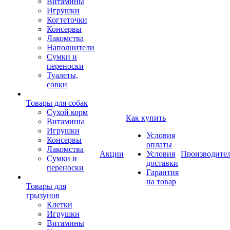
Витамины
Игрушки
Когтеточки
Консервы
Лакомства
Наполнители
Сумки и
переноски
Туалеты,
совки
Товары для собак
Cухой корм
Как купить
Витамины
Игрушки
Условия
Консервы
оплаты
Лакомства
Акции
Условия
Производите
Сумки и
доставки
переноски
Гарантия
на товар
Товары для
грызунов
Клетки
Игрушки
Витамины