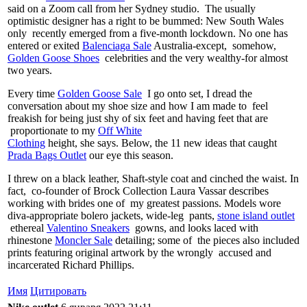
said on a Zoom call from her Sydney studio. The usually
optimistic designer has a right to be bummed: New South Wales
only recently emerged from a five-month lockdown. No one has
entered or exited
Balenciaga Sale
Australia-except, somehow,
Golden Goose Shoes
celebrities and the very wealthy-for almost
two years.
Every time
Golden Goose Sale
I go onto set, I dread the
conversation about my shoe size and how I am made to feel
freakish for being just shy of six feet and having feet that are
proportionate to my
Off White
Clothing
height, she says. Below, the 11 new ideas that caught
Prada Bags Outlet
our eye this season.
I threw on a black leather, Shaft-style coat and cinched the waist. In
fact, co-founder of Brock Collection Laura Vassar describes
working with brides one of my greatest passions. Models wore
diva-appropriate bolero jackets, wide-leg pants,
stone island outlet
ethereal
Valentino Sneakers
gowns, and looks laced with
rhinestone
Moncler Sale
detailing; some of the pieces also included
prints featuring original artwork by the wrongly accused and
incarcerated Richard Phillips.
Имя
Цитировать