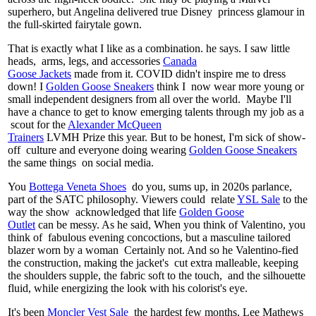
superhero, but Angelina delivered true Disney princess glamour in
the full-skirted fairytale gown.
That is exactly what I like as a combination. he says. I saw little
heads, arms, legs, and accessories
Canada
Goose Jackets
made from it. COVID didn't inspire me to dress
down! I
Golden Goose Sneakers
think I now wear more young or
small independent designers from all over the world. Maybe I'll
have a chance to get to know emerging talents through my job as a
scout for the
Alexander McQueen
Trainers
LVMH Prize this year. But to be honest, I'm sick of show-
off culture and everyone doing wearing
Golden Goose Sneakers
the same things on social media.
You
Bottega Veneta Shoes
do you, sums up, in 2020s parlance,
part of the SATC philosophy. Viewers could relate
YSL Sale
to the
way the show acknowledged that life
Golden Goose
Outlet
can be messy. As he said, When you think of Valentino, you
think of fabulous evening concoctions, but a masculine tailored
blazer worn by a woman Certainly not. And so he Valentino-fied
the construction, making the jacket's cut extra malleable, keeping
the shoulders supple, the fabric soft to the touch, and the silhouette
fluid, while energizing the look with his colorist's eye.
It's been
Moncler Vest Sale
the hardest few months, Lee Mathews