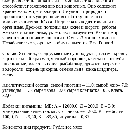
быстро восстанавливать силы, уменьшает воспаления и
способствует заживлению ран животных. Оно содержит
крайне мало жира и калорий. Инулин – природный
пребиотик, стимулирующий выработку полезных
микроорганизмов. Юкка Шидигера выводит токсины из
организма. Дрожжи полезны для кожи и шерсти, работы
желудка и кишечника, укрепляют иммунитет. Рыбий жир
является источником энергии и Омега-3 жирных кислот.
Позаботьтесь о здоровье любимца вместе с Best Dinner!
Состав: Ягненок, сердце, мясные субпродукты, плазма крови,
картофельный крахмал, яичный порошок, клетчатка, отруби
пшеничные, масло льняное, рыбий жир, дрожжи, морские
водоросли, корень цикория, семена льна, юкка шидигера,
желе.
Аналитический состав: сырой протеин – 11,0; сырой жир– 7,0;
углеводы – 1,5; сырая зола– 2,0; сырая клетчатка –0,5, влага, -
82,0
Добавки: витамины, МЕ: А – 12000,0, Д – 200,0, Е – 3,0;
минеральные вещества, мг: Са - не более 120,0; Р – не более
100,0; Na – 29,56; K – 89,85; инулина – 0,35 г
Консистенция продукта: Рубленое мясо