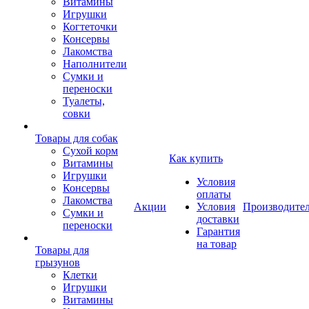
Витамины
Игрушки
Когтеточки
Консервы
Лакомства
Наполнители
Сумки и
переноски
Туалеты,
совки
Товары для собак
Cухой корм
Как купить
Витамины
Игрушки
Условия
Консервы
оплаты
Лакомства
Акции
Условия
Производите
Сумки и
доставки
переноски
Гарантия
на товар
Товары для
грызунов
Клетки
Игрушки
Витамины