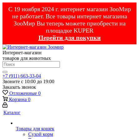
С 19 ноября 2024 г. интернет магазин ЗооМир
не работает. Все товары интернет магазина
ЗооМир Вы теперь можете приобрести на
площадке KUPER
Перейти для покупки
Интернет-магазин
товаров для животных
+7 (911) 663-33-04
Звоните с 10:00 до 19:00
Заказать звонок
Отложенные
0
Корзина
0
Каталог
Товары для кошек
Cухой корм