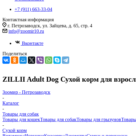
+7 (911) 663-33-04
Контактная информация
г. Петрозаводск, ул. Зайцева, д. 65, стр. 4
info@zoomir10.ru
Вконтакте
Поделиться
ZILLII Adult Dog Сухой корм для взрос
Зоомир - Петрозаводск
-
Каталог
-
Товары для собак
Товары для кошек
Товары для собак
Товары для грызунов
Товары
-
Cухой корм
Витамины
Игрушки
Консервы
Лакомства
Сумки и переноски