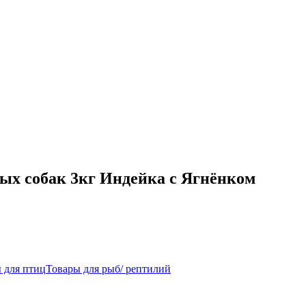
лых собак 3кг Индейка с Ягнёнком
 для птиц
Товары для рыб/ рептилий