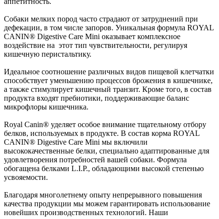
аппетитность.
Собаки мелких пород часто страдают от затруднений при
дефекации, в том числе запоров. Уникальная формула ROYAL
CANIN® Digestive Care Mini оказывает комплексное
воздействие на этот тип чувствительности, регулируя
кишечную перистальтику.
Идеальное соотношение различных видов пищевой клетчатки
способствует уменьшению процессов брожения в кишечнике,
а также стимулирует кишечный транзит. Кроме того, в состав
продукта входят пребиотики, поддерживающие баланс
микрофлоры кишечника.
Royal Canin® уделяет особое внимание тщательному отбору
белков, используемых в продукте. В состав корма ROYAL
CANIN® Digestive Care Mini мы включили
высококачественные белки, специально адаптированные для
удовлетворения потребностей вашей собаки. Формула
обогащена белками L.I.P., обладающими высокой степенью
усвояемости.
Благодаря многолетнему опыту непрерывного повышения
качества продукции мы можем гарантировать использование
новейших производственных технологий. Наши