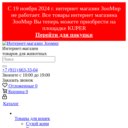
С 19 ноября 2024 г. интернет магазин ЗооМир
не работает. Все товары интернет магазина
ЗооМир Вы теперь можете приобрести на
площадке KUPER
Перейти для покупки
Интернет-магазин
товаров для животных
+7 (911) 663-33-04
Звоните с 10:00 до 19:00
Заказать звонок
Отложенные
0
Корзина
0
Каталог
Товары для кошек
Cухой корм