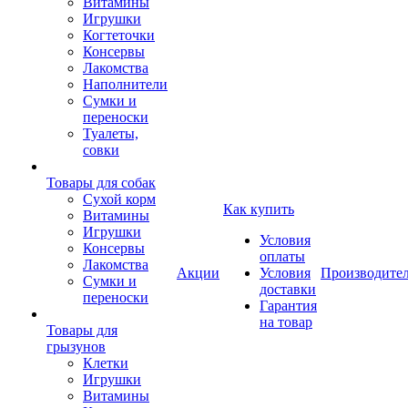
Витамины
Игрушки
Когтеточки
Консервы
Лакомства
Наполнители
Сумки и
переноски
Туалеты,
совки
Товары для собак
Cухой корм
Как купить
Витамины
Игрушки
Условия
Консервы
оплаты
Лакомства
Акции
Условия
Производите
Сумки и
доставки
переноски
Гарантия
на товар
Товары для
грызунов
Клетки
Игрушки
Витамины