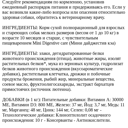
Следуйте рекомендациям по кормлению, установив
ежедневный распорядок питания и придерживаясь его. Если у
вас возникли какие-либо вопросы или опасения относительно
здоровья собаки, обратитесь к ветеринарному врачу.
ИНГРЕДИЕНТЫ: Корм сухой полнорационный для взрослых
и стареющих собак мелких размеров (весом от 1 до 10 кг) в
возрасте 10 месяцев и старше, с чувствительным
пищеварением Mini Digestive care (Мини дайджестив кэа)
ИНГРЕДИЕНТЫ: злаки, дегидратированные белки
животного происхождения (птица), животные жиры, изолят
растительных белков*, мука из зерновых культур, гидролизат
белков животного происхождения (вкусоароматические
добавки), растительная клетчатка, дрожжи и побочные
продукты брожения, рыбий жир, минеральные вещества,
соевое масло, фруктоолигосахариды, экстракт бархатцев
прямостоячих (источник лютеина).
ДОБАВКИ (в 1 кг): Питательные добавки: Витамин A: 30000
ME, Витамин D3: 800 ME, Железо: 37 мг, Йод: 3,7 мг, Медь: 11
мг, Марганец: 48 мг, Цинк: 144 мг, Ceлeн: 0,08 мг -
Технологические добавки: Клиноптилолит осадочного
происхождения: 10 г - Консерванты - Антиокислители.