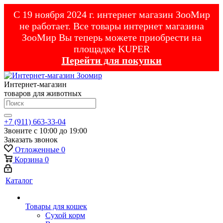
С 19 ноября 2024 г. интернет магазин ЗооМир
не работает. Все товары интернет магазина
ЗооМир Вы теперь можете приобрести на
площадке KUPER
Перейти для покупки
Интернет-магазин
товаров для животных
+7 (911) 663-33-04
Звоните с 10:00 до 19:00
Заказать звонок
Отложенные
0
Корзина
0
Каталог
Товары для кошек
Cухой корм