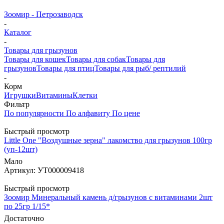
Зоомир - Петрозаводск
-
Каталог
-
Товары для грызунов
Товары для кошек
Товары для собак
Товары для
грызунов
Товары для птиц
Товары для рыб/ рептилий
-
Корм
Игрушки
Витамины
Клетки
Фильтр
По популярности
По алфавиту
По цене
Быстрый просмотр
Little One "Воздушные зерна" лакомство для грызунов 100гр
(уп-12шт)
Мало
Артикул: УТ000009418
Быстрый просмотр
Зоомир Минеральный камень д/грызунов с витаминами 2шт
по 25гр 1/15*
Достаточно