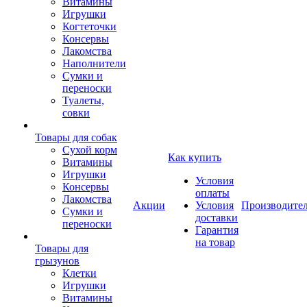
Витамины
Игрушки
Когтеточки
Консервы
Лакомства
Наполнители
Сумки и
переноски
Туалеты,
совки
Товары для собак
Cухой корм
Как купить
Витамины
Игрушки
Условия
Консервы
оплаты
Лакомства
Акции
Условия
Производите
Сумки и
доставки
переноски
Гарантия
на товар
Товары для
грызунов
Клетки
Игрушки
Витамины