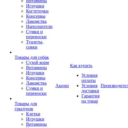
Витамины
Игрушки
Когтеточки
Консервы
Лакомства
Наполнители
Сумки и
переноски
Туалеты,
совки
Товары для собак
Cухой корм
Как купить
Витамины
Игрушки
Условия
Консервы
оплаты
Лакомства
Акции
Условия
Производите
Сумки и
доставки
переноски
Гарантия
на товар
Товары для
грызунов
Клетки
Игрушки
Витамины