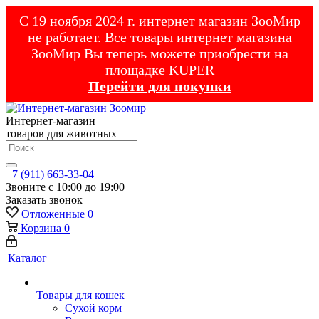
С 19 ноября 2024 г. интернет магазин ЗооМир
не работает. Все товары интернет магазина
ЗооМир Вы теперь можете приобрести на
площадке KUPER
Перейти для покупки
Интернет-магазин
товаров для животных
+7 (911) 663-33-04
Звоните с 10:00 до 19:00
Заказать звонок
Отложенные
0
Корзина
0
Каталог
Товары для кошек
Cухой корм