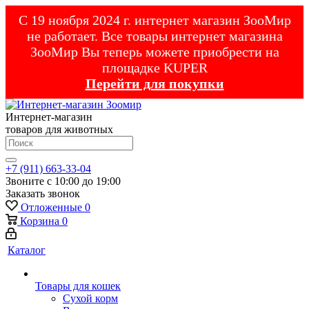
С 19 ноября 2024 г. интернет магазин ЗооМир
не работает. Все товары интернет магазина
ЗооМир Вы теперь можете приобрести на
площадке KUPER
Перейти для покупки
Интернет-магазин
товаров для животных
+7 (911) 663-33-04
Звоните с 10:00 до 19:00
Заказать звонок
Отложенные
0
Корзина
0
Каталог
Товары для кошек
Cухой корм