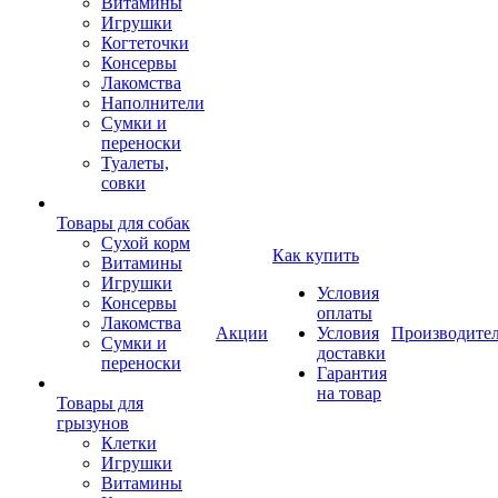
Витамины
Игрушки
Когтеточки
Консервы
Лакомства
Наполнители
Сумки и
переноски
Туалеты,
совки
Товары для собак
Cухой корм
Как купить
Витамины
Игрушки
Условия
Консервы
оплаты
Лакомства
Акции
Условия
Производите
Сумки и
доставки
переноски
Гарантия
на товар
Товары для
грызунов
Клетки
Игрушки
Витамины