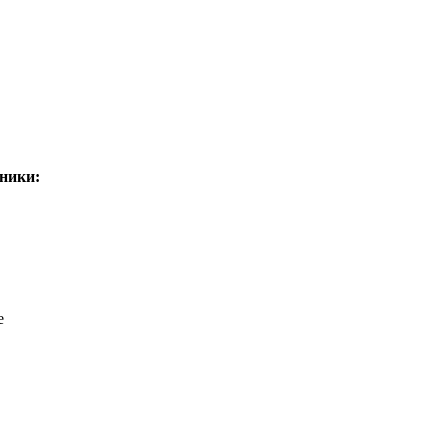
ники:
е