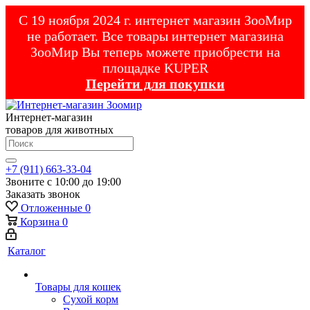
С 19 ноября 2024 г. интернет магазин ЗооМир
не работает. Все товары интернет магазина
ЗооМир Вы теперь можете приобрести на
площадке KUPER
Перейти для покупки
Интернет-магазин
товаров для животных
+7 (911) 663-33-04
Звоните с 10:00 до 19:00
Заказать звонок
Отложенные
0
Корзина
0
Каталог
Товары для кошек
Cухой корм