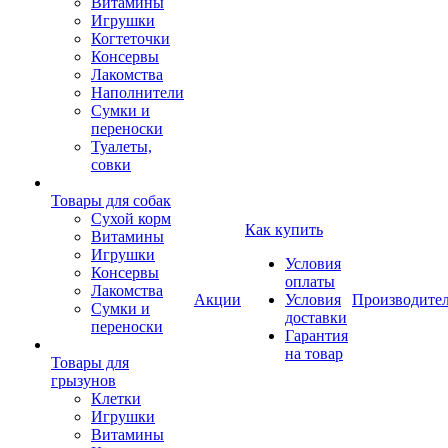
Витамины
Игрушки
Когтеточки
Консервы
Лакомства
Наполнители
Сумки и
переноски
Туалеты,
совки
Товары для собак
Cухой корм
Как купить
Витамины
Игрушки
Условия
Консервы
оплаты
Лакомства
Акции
Условия
Производите
Сумки и
доставки
переноски
Гарантия
на товар
Товары для
грызунов
Клетки
Игрушки
Витамины