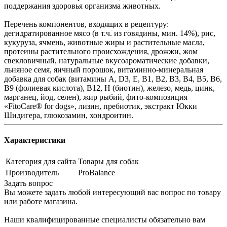
поддержания здоровья организма животных.
Перечень компонентов, входящих в рецептуру:
дегидратированное мясо (в т.ч. из говядины, мин. 14%), рис,
кукуруза, ячмень, животные жиры и растительные масла,
протеины растительного происхождения, дрожжи, жом
свекловичный, натуральные вкусоароматические добавки,
льняное семя, яичный порошок, витаминно-минеральная
добавка для собак (витамины А, D3, Е, В1, В2, В3, В4, В5, В6,
В9 (фолиевая кислота), В12, Н (биотин), железо, медь, цинк,
марганец, йод, селен), жир рыбий, фито-композиция
«FitoCare® for dogs», лизин, пребиотик, экстракт Юкки
Шидигера, глюкозамин, хондроитин.
Характеристики
Категория для сайта
Товары для собак
Производитель
ProBalance
Задать вопрос
Вы можете задать любой интересующий вас вопрос по товару
или работе магазина.
Наши квалифицированные специалисты обязательно вам