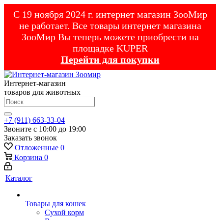
С 19 ноября 2024 г. интернет магазин ЗооМир
не работает. Все товары интернет магазина
ЗооМир Вы теперь можете приобрести на
площадке KUPER
Перейти для покупки
Интернет-магазин
товаров для животных
+7 (911) 663-33-04
Звоните с 10:00 до 19:00
Заказать звонок
Отложенные
0
Корзина
0
Каталог
Товары для кошек
Cухой корм