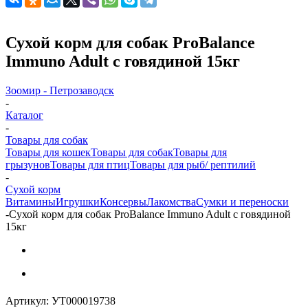
Сухой корм для собак ProBalance
Immuno Adult с говядиной 15кг
Зоомир - Петрозаводск
-
Каталог
-
Товары для собак
Товары для кошек
Товары для собак
Товары для
грызунов
Товары для птиц
Товары для рыб/ рептилий
-
Cухой корм
Витамины
Игрушки
Консервы
Лакомства
Сумки и переноски
-
Сухой корм для собак ProBalance Immuno Adult с говядиной
15кг
Артикул:
УТ000019738