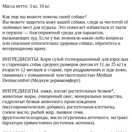
Масса нетто: 3 кг, 10 кг.
Как еще вы можете помочь своей собаке?
Вы можете защитить кожу вашей собаки, следя за чистотой её
любимых мест для отдыха. Это помогает избавиться от пыли
и перхоти — благоприятной среды для паразитов,
вызывающих зуд. Если у вас возникли какие-либо вопросы
или опасения относительно здоровья собаки, обратитесь к
ветеринарному врачу.
ИНГРЕДИЕНТЫ: Корм сухой полнорационный для взрослых
и стареющих собак средних размеров (весом от 11 до 25 кг) в
возрасте 12 месяцев и старше, при раздражениях и зуде кожи,
связанных с повышенной чувствительностью Medium
Dermacomfort (Медиум дермакомфорт)
ИНГРЕДИЕНТЫ: злаки, изолят растительных белков*,
животные жиры, очищенный овес, минеральные вещества,
гидролизат белков животного происхождения
(вкусоароматические добавки), растительная клетчатка,
соевое масло, рыбий жир, льняное семя,
фруктоолигосахариды, масло огуречника аптечного, экстракт
бархатцев прямостоячих (источник лютеина).