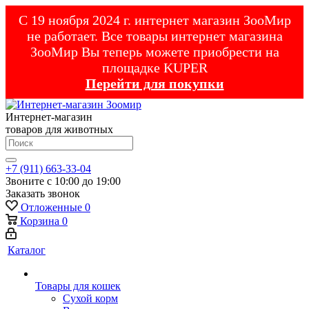
С 19 ноября 2024 г. интернет магазин ЗооМир
не работает. Все товары интернет магазина
ЗооМир Вы теперь можете приобрести на
площадке KUPER
Перейти для покупки
Интернет-магазин
товаров для животных
+7 (911) 663-33-04
Звоните с 10:00 до 19:00
Заказать звонок
Отложенные
0
Корзина
0
Каталог
Товары для кошек
Cухой корм