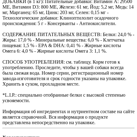
ДОБАВКИ (в 1 кг): Питательные добавки: Витамин A: 29500
ME, Витамин D3: 800 ME, Железо: 61 мг, Йод: 5,2 мг, Медь: 14
мг, Марганец: 65 мг, Цинк: 203 мг, Ceлeн: 0,15 мг -
Технологические добавки: Клиноптилолит осадочного
происхождения: 5 г - Консерванты - Антиокислители.
СОДЕРЖАНИЕ ПИТАТЕЛЬНЫХ ВЕЩЕСТВ: Белки: 24,0 % -
Жиры: 17,0 % - Минеральные вещества: 6,0 % - Клетчатка
пищевая: 1,5 % - EPA & DHA: 0,41 % - Жирные кислоты
Омега 6: 4,0 % - Жирные кислоты Омега 3: 1,1 %.
СПОСОБ УПОТРЕБЛЕНИЯ: см. таблицу. Корм готов к
употреблению. Проследите, чтобы у вашей собаки всегда
была свежая вода. Номер серии, регистрационный номер
завода-изготовителя и срок годности указаны на упаковке.
Хранить в сухом, прохладном месте.
*L.I.P.: специально отобранные белки с высокой степенью
усвояемости.
Информация об ингредиентах и нутриентном составе на сайте
является справочной. Вся информация о продукте
представлена непосредственно на упаковке.