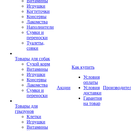
Витамины
Игрушки
Когтеточки
Консервы
Лакомства
Наполнители
Сумки и
переноски
Туалеты,
совки
Товары для собак
Cухой корм
Как купить
Витамины
Игрушки
Условия
Консервы
оплаты
Лакомства
Акции
Условия
Производите
Сумки и
доставки
переноски
Гарантия
на товар
Товары для
грызунов
Клетки
Игрушки
Витамины