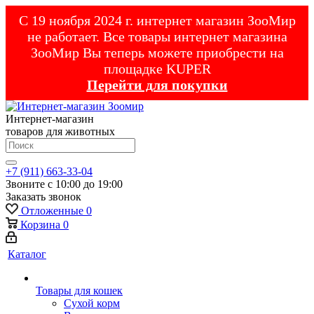
С 19 ноября 2024 г. интернет магазин ЗооМир
не работает. Все товары интернет магазина
ЗооМир Вы теперь можете приобрести на
площадке KUPER
Перейти для покупки
Интернет-магазин
товаров для животных
+7 (911) 663-33-04
Звоните с 10:00 до 19:00
Заказать звонок
Отложенные
0
Корзина
0
Каталог
Товары для кошек
Cухой корм