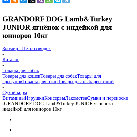
GRANDORF DOG Lamb&Turkey
JUNIOR ягнёнок с индейкой для
юниоров 10кг
Зоомир - Петрозаводск
-
Каталог
-
Товары для собак
Товары для кошек
Товары для собак
Товары для
грызунов
Товары для птиц
Товары для рыб/ рептилий
-
Cухой корм
Витамины
Игрушки
Консервы
Лакомства
Сумки и переноски
-
GRANDORF DOG Lamb&Turkey JUNIOR ягнёнок с
индейкой для юниоров 10кг