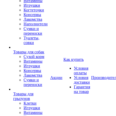
Витамины
Игрушки
Когтеточки
Консервы
Лакомства
Наполнители
Сумки и
переноски
Туалеты,
совки
Товары для собак
Cухой корм
Как купить
Витамины
Игрушки
Условия
Консервы
оплаты
Лакомства
Акции
Условия
Производите
Сумки и
доставки
переноски
Гарантия
на товар
Товары для
грызунов
Клетки
Игрушки
Витамины