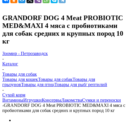
GRANDORF DOG 4 Meat PROBIOTIC
MED&MAXI 4 мяса c пробиотиками
для cобак средних и крупных пород 10
кг
Зоомир - Петрозаводск
-
Каталог
-
Товары для собак
Товары для кошек
Товары для собак
Товары для
грызунов
Товары для птиц
Товары для рыб/ рептилий
-
Cухой корм
Витамины
Игрушки
Консервы
Лакомства
Сумки и переноски
-
GRANDORF DOG 4 Meat PROBIOTIC MED&MAXI 4 мяса c
пробиотиками для cобак средних и крупных пород 10 кг