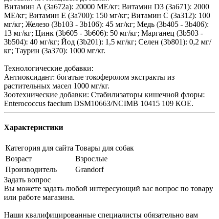
Витамин А (3а672а): 20000 МЕ/кг; Витамин D3 (3а671): 2000
МЕ/кг; Витамин Е (3а700): 150 мг/кг; Витамин С (3а312): 100
мг/кг; Железо (3b103 - 3b106): 45 мг/кг; Медь (3b405 - 3b406):
13 мг/кг; Цинк (3b605 - 3b606): 50 мг/кг; Марганец (3b503 -
3b504): 40 мг/кг; Йод (3b201): 1,5 мг/кг; Селен (3b801): 0,2 мг/
кг; Таурин (3a370): 1000 мг/кг.
Технологические добавки:
Антиоксидант: богатые токоферолом экстракты из
растительных масел 1000 мг/кг.
Зоотехнические добавки: Стабилизаторы кишечной флоры:
Enterococcus faecium DSM10663/NCIMB 10415 109 КОЕ.
Характеристики
Категория для сайта
Товары для собак
Возраст
Взрослые
Производитель
Grandorf
Задать вопрос
Вы можете задать любой интересующий вас вопрос по товару
или работе магазина.
Наши квалифицированные специалисты обязательно вам