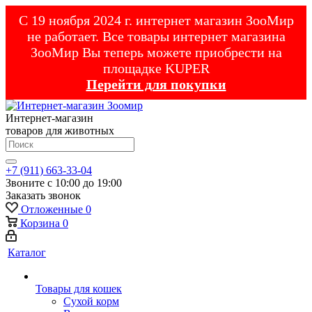
С 19 ноября 2024 г. интернет магазин ЗооМир
не работает. Все товары интернет магазина
ЗооМир Вы теперь можете приобрести на
площадке KUPER
Перейти для покупки
Интернет-магазин
товаров для животных
+7 (911) 663-33-04
Звоните с 10:00 до 19:00
Заказать звонок
Отложенные
0
Корзина
0
Каталог
Товары для кошек
Cухой корм