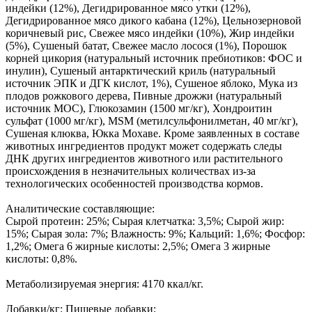
индейки (12%), Дегидрированное мясо утки (12%),
Дегидрированное мясо дикого кабана (12%), Цельнозерновой
коричневый рис, Свежее мясо индейки (10%), Жир индейки
(5%), Сушеный батат, Свежее масло лосося (1%), Порошок
корней цикория (натуральный источник пребиотиков: ФОС и
инулин), Сушеный антарктический криль (натуральный
источник ЭПК и ДГК кислот, 1%), Сушеное яблоко, Мука из
плодов рожкового дерева, Пивные дрожжи (натуральный
источник МОС), Глюкозамин (1500 мг/кг), Хондроитин
сульфат (1000 мг/кг), MSM (метилсульфонилметан, 40 мг/кг),
Сушеная клюква, Юкка Мохаве. Кроме заявленных в составе
животных ингредиентов продукт может содержать следы
ДНК других ингредиентов животного или растительного
происхождения в незначительных количествах из-за
технологических особенностей производства кормов.
Аналитические составляющие:
Сырой протеин: 25%; Сырая клетчатка: 3,5%; Сырой жир:
15%; Сырая зола: 7%; Влажность: 9%; Кальций: 1,6%; Фосфор:
1,2%; Омега 6 жирные кислоты: 2,5%; Омега 3 жирные
кислоты: 0,8%.
Метаболизируемая энергия: 4170 ккал/кг.
Добавки/кг: Пищевые добавки: