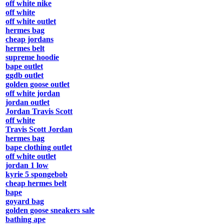
off white nike
off white
off white outlet
hermes bag
cheap jordans
hermes belt
supreme hoodie
bape outlet
ggdb outlet
golden goose outlet
off white jordan
jordan outlet
Jordan Travis Scott
off white
Travis Scott Jordan
hermes bag
bape clothing outlet
off white outlet
jordan 1 low
kyrie 5 spongebob
cheap hermes belt
bape
goyard bag
golden goose sneakers sale
bathing ape