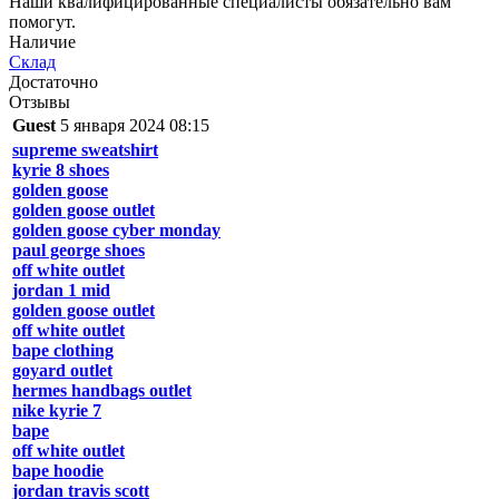
Наши квалифицированные специалисты обязательно вам
помогут.
Наличие
Склад
Достаточно
Отзывы
Guest
5 января 2024 08:15
supreme sweatshirt
kyrie 8 shoes
golden goose
golden goose outlet
golden goose cyber monday
paul george shoes
off white outlet
jordan 1 mid
golden goose outlet
off white outlet
bape clothing
goyard outlet
hermes handbags outlet
nike kyrie 7
bape
off white outlet
bape hoodie
jordan travis scott