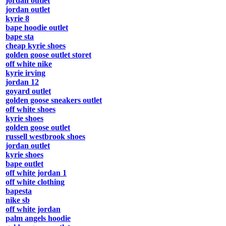
jordan outlet
jordan outlet
kyrie 8
bape hoodie outlet
bape sta
cheap kyrie shoes
golden goose outlet storet
off white nike
kyrie irving
jordan 12
goyard outlet
golden goose sneakers outlet
off white shoes
kyrie shoes
golden goose outlet
russell westbrook shoes
jordan outlet
kyrie shoes
bape outlet
off white jordan 1
off white clothing
bapesta
nike sb
off white jordan
palm angels hoodie