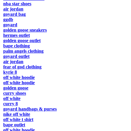
nba star shoes
air jordan
goyard bag
ggdb
goyard
golden goose sneakers
hermes outlet
golden goose outlet
bape clothing
palm angels clothing
goyard outlet
air jordan
fear of god clothing
kyrie 8
off white hoodie
off white hoodie
golden goose
curry shoes
off white
curry 8
goyard handbags & purses
nike off white
off white t shirt
bape outlet
off white hoodie