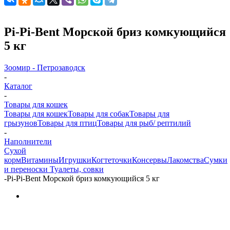
Pi-Pi-Bent Морской бриз комкующийся
5 кг
Зоомир - Петрозаводск
-
Каталог
-
Товары для кошек
Товары для кошек
Товары для собак
Товары для
грызунов
Товары для птиц
Товары для рыб/ рептилий
-
Наполнители
Cухой
корм
Витамины
Игрушки
Когтеточки
Консервы
Лакомства
Сумки
и переноски
Туалеты, совки
-
Pi-Pi-Bent Морской бриз комкующийся 5 кг