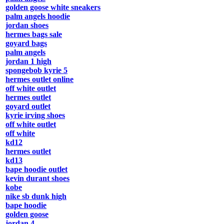
golden goose white sneakers
palm angels hoodie
jordan shoes
hermes bags sale
goyard bags
palm angels
jordan 1 high
spongebob kyrie 5
hermes outlet online
off white outlet
hermes outlet
goyard outlet
kyrie irving shoes
off white outlet
off white
kd12
hermes outlet
kd13
bape hoodie outlet
kevin durant shoes
kobe
nike sb dunk high
bape hoodie
golden goose
jordan 4