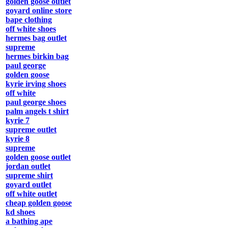
golden goose outlet
goyard online store
bape clothing
off white shoes
hermes bag outlet
supreme
hermes birkin bag
paul george
golden goose
kyrie irving shoes
off white
paul george shoes
palm angels t shirt
kyrie 7
supreme outlet
kyrie 8
supreme
golden goose outlet
jordan outlet
supreme shirt
goyard outlet
off white outlet
cheap golden goose
kd shoes
a bathing ape