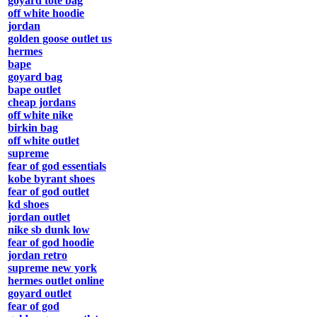
goyard tote bag
off white hoodie
jordan
golden goose outlet us
hermes
bape
goyard bag
bape outlet
cheap jordans
off white nike
birkin bag
off white outlet
supreme
fear of god essentials
kobe byrant shoes
fear of god outlet
kd shoes
jordan outlet
nike sb dunk low
fear of god hoodie
jordan retro
supreme new york
hermes outlet online
goyard outlet
fear of god