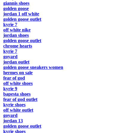
giannis shoes
golden goose
jordan 1 off white
golden goose outlet
kyrie 7
off white nike
jordan shoes
golden goose outlet
chrome hearts
kyrie 7
goyard
jordan outlet
golden goose sneakers women
hermes on sale
fear of god
off white shoes
kyrie 9
bapesta shoes
fear of god outlet
kyrie shoes
off white outlet
goyard
jordan 13
golden goose outlet
kyrie shoes