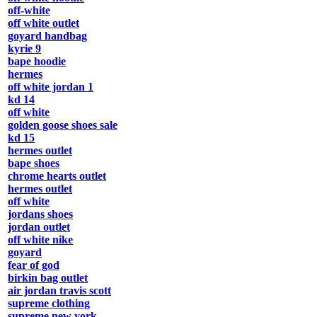
off-white
off white outlet
goyard handbag
kyrie 9
bape hoodie
hermes
off white jordan 1
kd 14
off white
golden goose shoes sale
kd 15
hermes outlet
bape shoes
chrome hearts outlet
hermes outlet
off white
jordans shoes
jordan outlet
off white nike
goyard
fear of god
birkin bag outlet
air jordan travis scott
supreme clothing
supreme new york