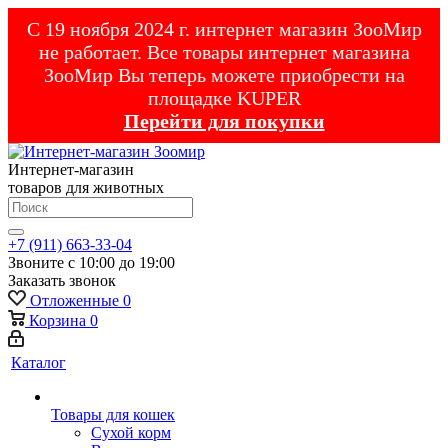
С 19 ноября 2024 г. интернет магазин ЗооМир
не работает. Все товары интернет магазина
ЗооМир Вы теперь можете приобрести на
площадке KUPER
Перейти для покупки
Интернет-магазин
товаров для животных
+7 (911) 663-33-04
Звоните с 10:00 до 19:00
Заказать звонок
Отложенные
0
Корзина
0
Каталог
Товары для кошек
Cухой корм