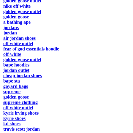
golden goose outlet
nike off white
golden goose outlet
golden goose
a bathing ape
jordans
jordan
air jordan shoes
off white outlet
fear of god essentials hoodie
off-white
golden goose outlet
bape hoodies
jordan outlet
cheap jordan shoes
bape sta
goyard bags
supreme
golden goose
supreme clothing
off white outlet
kyrie irving shoes
kyrie shoes
kd shoes
travis scott jordan