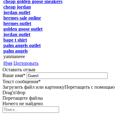
cheap golden goose sneakers
cheap jordan
jordan outlet
hermes sale online
hermes outlet
golden goose outlet
jordan outlet
bape t shirt
palm angels outlet
palm angels
yanmaneee
Имя
Цитировать
Оставить отзыв
Ваше имя
*
Текст сообщения
*
Загрузить файл или картинку
Перетащить с помощью
Drag'n'drop
Перетащите файлы
Ничего не найдено