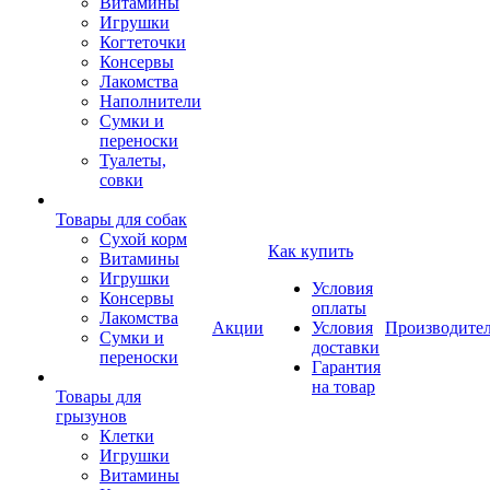
Витамины
Игрушки
Когтеточки
Консервы
Лакомства
Наполнители
Сумки и
переноски
Туалеты,
совки
Товары для собак
Cухой корм
Как купить
Витамины
Игрушки
Условия
Консервы
оплаты
Лакомства
Акции
Условия
Производите
Сумки и
доставки
переноски
Гарантия
на товар
Товары для
грызунов
Клетки
Игрушки
Витамины