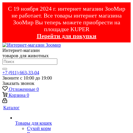
С 19 ноября 2024 г. интернет магазин ЗооМир
не работает. Все товары интернет магазина
ЗооМир Вы теперь можете приобрести на
площадке KUPER
Перейти для покупки
Интернет-магазин
товаров для животных
+7 (911) 663-33-04
Звоните с 10:00 до 19:00
Заказать звонок
Отложенные
0
Корзина
0
Каталог
Товары для кошек
Cухой корм