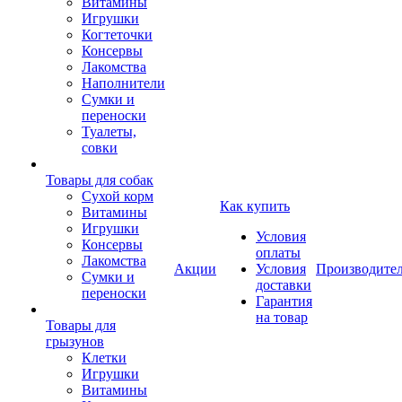
Витамины
Игрушки
Когтеточки
Консервы
Лакомства
Наполнители
Сумки и
переноски
Туалеты,
совки
Товары для собак
Cухой корм
Как купить
Витамины
Игрушки
Условия
Консервы
оплаты
Лакомства
Акции
Условия
Производите
Сумки и
доставки
переноски
Гарантия
на товар
Товары для
грызунов
Клетки
Игрушки
Витамины