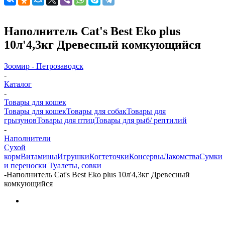
Наполнитель Cat's Best Eko plus
10л'4,3кг Древесный комкующийся
Зоомир - Петрозаводск
-
Каталог
-
Товары для кошек
Товары для кошек
Товары для собак
Товары для
грызунов
Товары для птиц
Товары для рыб/ рептилий
-
Наполнители
Cухой
корм
Витамины
Игрушки
Когтеточки
Консервы
Лакомства
Сумки
и переноски
Туалеты, совки
-
Наполнитель Cat's Best Eko plus 10л'4,3кг Древесный
комкующийся