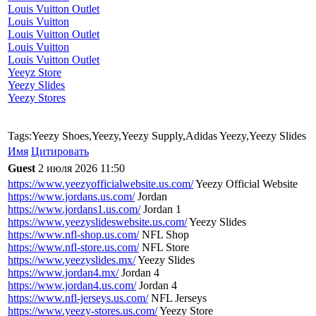
Louis Vuitton Outlet
Louis Vuitton
Louis Vuitton Outlet
Louis Vuitton
Louis Vuitton Outlet
Yeeyz Store
Yeezy Slides
Yeezy Stores
Tags:Yeezy Shoes,Yeezy,Yeezy Supply,Adidas Yeezy,Yeezy Slides
Имя
Цитировать
Guest
2 июля 2026 11:50
https://www.yeezyofficialwebsite.us.com/
Yeezy Official Website
https://www.jordans.us.com/
Jordan
https://www.jordans1.us.com/
Jordan 1
https://www.yeezyslideswebsite.us.com/
Yeezy Slides
https://www.nfl-shop.us.com/
NFL Shop
https://www.nfl-store.us.com/
NFL Store
https://www.yeezyslides.mx/
Yeezy Slides
https://www.jordan4.mx/
Jordan 4
https://www.jordan4.us.com/
Jordan 4
https://www.nfl-jerseys.us.com/
NFL Jerseys
https://www.yeezy-stores.us.com/
Yeezy Store