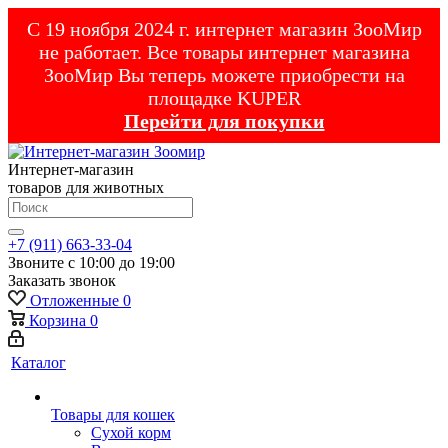
С 19 ноября 2024 г. интернет магазин ЗооМир
не работает. Все товары интернет магазина
ЗооМир Вы теперь можете приобрести на
площадке KUPER
Перейти для покупки
Интернет-магазин
товаров для животных
+7 (911) 663-33-04
Звоните с 10:00 до 19:00
Заказать звонок
Отложенные
0
Корзина
0
Каталог
Товары для кошек
Cухой корм