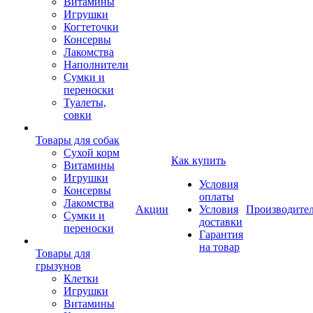
Витамины
Игрушки
Когтеточки
Консервы
Лакомства
Наполнители
Сумки и
переноски
Туалеты,
совки
Товары для собак
Cухой корм
Как купить
Витамины
Игрушки
Условия
Консервы
оплаты
Лакомства
Акции
Условия
Производите
Сумки и
доставки
переноски
Гарантия
на товар
Товары для
грызунов
Клетки
Игрушки
Витамины