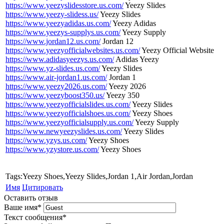
https://www.yeezyslidesstore.us.com/
Yeezy Slides
https://www.yeezy-slidess.us/
Yeezy Slides
https://www.yeezyadidas.us.com/
Yeezy Adidas
https://www.yeezys-supplys.us.com/
Yeezy Supply
https://www.jordan12.us.com/
Jordan 12
https://www.yeezyofficialwebsites.us.com/
Yeezy Official Website
https://www.adidasyeezys.us.com/
Adidas Yeezy
https://www.yz-slides.us.com/
Yeezy Slides
https://www.air-jordan1.us.com/
Jordan 1
https://www.yeezy2026.us.com/
Yeezy 2026
https://www.yeezyboost350.us/
Yeezy 350
https://www.yeezyofficialslides.us.com/
Yeezy Slides
https://www.yeezyofficialshoes.us.com/
Yeezy Shoes
https://www.yeezyofficialsupply.us.com/
Yeezy Supply
https://www.newyeezyslides.us.com/
Yeezy Slides
https://www.yzys.us.com/
Yeezy Shoes
https://www.yzystore.us.com/
Yeezy Shoes
Tags:Yeezy Shoes,Yeezy Slides,Jordan 1,Air Jordan,Jordan
Имя
Цитировать
Оставить отзыв
Ваше имя
*
Текст сообщения
*