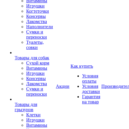
Витамины
Игрушки
Когтеточки
Консервы
Лакомства
Наполнители
Сумки и
переноски
Туалеты,
совки
Товары для собак
Cухой корм
Как купить
Витамины
Игрушки
Условия
Консервы
оплаты
Лакомства
Акции
Условия
Производите
Сумки и
доставки
переноски
Гарантия
на товар
Товары для
грызунов
Клетки
Игрушки
Витамины