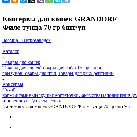
Консервы для кошек GRANDORF
Филе тунца 70 гр 6шт/уп
Зоомир - Петрозаводск
-
Каталог
-
Товары для кошек
Товары для кошек
Товары для собак
Товары для
грызунов
Товары для птиц
Товары для рыб/ рептилий
-
Консервы
Cухой
корм
Витамины
Игрушки
Когтеточки
Лакомства
Наполнители
Су
и переноски
Туалеты, совки
-
Консервы для кошек GRANDORF Филе тунца 70 гр 6шт/уп