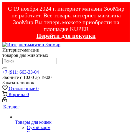
С 19 ноября 2024 г. интернет магазин ЗооМир
не работает. Все товары интернет магазина
ЗооМир Вы теперь можете приобрести на
площадке KUPER
Перейти для покупки
Интернет-магазин
товаров для животных
+7 (911) 663-33-04
Звоните с 10:00 до 19:00
Заказать звонок
Отложенные
0
Корзина
0
Каталог
Товары для кошек
Cухой корм