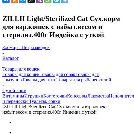
ZILLII Light/Sterilized Cat Сух.корм
для взр.кошек с избыт.весом и
стерилиз.400г Индейка с уткой
Зоомир - Петрозаводск
-
Каталог
-
Товары для кошек
Товары для кошек
Товары для собак
Товары для
грызунов
Товары для птиц
Товары для рыб/ рептилий
-
Cухой корм
Витамины
Игрушки
Когтеточки
Консервы
Лакомства
Наполните
и переноски
Туалеты, совки
-
ZILLII Light/Sterilized Cat Сух.корм для взр.кошек с
избыт.весом и стерилиз.400г Индейка с уткой