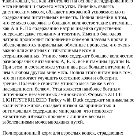
такой кошки, так как изготовлен на основе дегидрированного
мяса индейки и свежего мяса утки. Индейка, являясь
диетическим мясом, обладает прекрасной усвояемостью и
содержанием питательных веществ. Польза индейки в том,
что ее мясо содержит в большом количестве такие витамины,
как А и Е. По содержанию натрия индейка существенно
опережает даже говядину и телятину. Именно благодаря
натрию происходит пополнение объемов плазмы в крови и
обеспечиваются нормальные обменные процессы, что очень
важно для животных с избыточным весом и
стерилизованных. Утиное мясо содержит большое количество
разнообразных витаминов: А, Е, К, все витамины группы В.
При этом, в составе мяса утки в два раза больше витамина А,
чем в любом другом виде мяса. Польза этого витамина в том,
что он помогает улучшить состояние кожи и обострить
зрение. Полезные свойства утиного мяса также в его
насыщенности белком. Утка является наиболее богатым
источником незаменимых аминокислот. Формула ZILLII
LIGHT/STERILIZED Turkey with Duck содержит минимальное
количество жиров, обладает низкой калорийностью и
оптимальным содержание минералов, что позволяет
животному избежать проблем с лишним весом и
заболеваниями мочевыводящих путей.
Полнорационный корм для взрослых кошек, страдающих