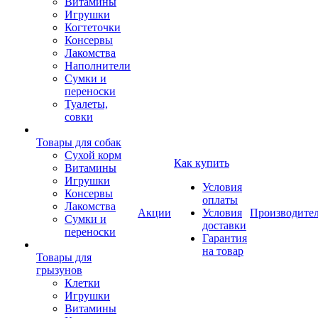
Витамины
Игрушки
Когтеточки
Консервы
Лакомства
Наполнители
Сумки и
переноски
Туалеты,
совки
Товары для собак
Cухой корм
Как купить
Витамины
Игрушки
Условия
Консервы
оплаты
Лакомства
Акции
Условия
Производите
Сумки и
доставки
переноски
Гарантия
на товар
Товары для
грызунов
Клетки
Игрушки
Витамины