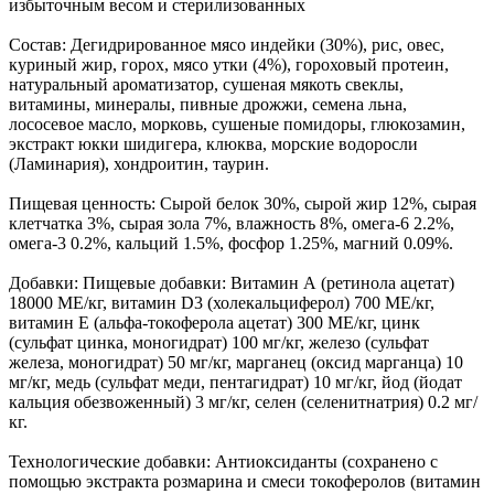
избыточным весом и стерилизованных
Состав: Дегидрированное мясо индейки (30%), рис, овес,
куриный жир, горох, мясо утки (4%), гороховый протеин,
натуральный ароматизатор, сушеная мякоть свеклы,
витамины, минералы, пивные дрожжи, семена льна,
лососевое масло, морковь, сушеные помидоры, глюкозамин,
экстракт юкки шидигера, клюква, морские водоросли
(Ламинария), хондроитин, таурин.
Пищевая ценность: Сырой белок 30%, сырой жир 12%, сырая
клетчатка 3%, сырая зола 7%, влажность 8%, омега-6 2.2%,
омега-3 0.2%, кальций 1.5%, фосфор 1.25%, магний 0.09%.
Добавки: Пищевые добавки: Витамин А (ретинола ацетат)
18000 МЕ/кг, витамин D3 (холекальциферол) 700 МЕ/кг,
витамин Е (альфа-токоферола ацетат) 300 МЕ/кг, цинк
(сульфат цинка, моногидрат) 100 мг/кг, железо (сульфат
железа, моногидрат) 50 мг/кг, марганец (оксид марганца) 10
мг/кг, медь (сульфат меди, пентагидрат) 10 мг/кг, йод (йодат
кальция обезвоженный) 3 мг/кг, селен (селенитнатрия) 0.2 мг/
кг.
Технологические добавки: Антиоксиданты (сохранено с
помощью экстракта розмарина и смеси токоферолов (витамин