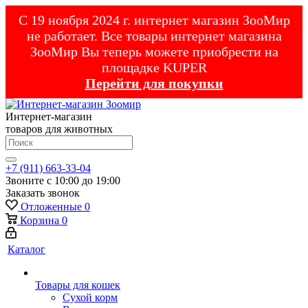
С 19 ноября 2024 г. интернет магазин ЗооМир
не работает. Все товары интернет магазина
ЗооМир Вы теперь можете приобрести на
площадке KUPER
Перейти для покупки
Интернет-магазин
товаров для животных
+7 (911) 663-33-04
Звоните с 10:00 до 19:00
Заказать звонок
Отложенные
0
Корзина
0
Каталог
Товары для кошек
Cухой корм