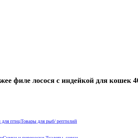
ее филе лосося с индейкой для кошек 4
 для птиц
Товары для рыб/ рептилий
ли
Сумки и переноски
Туалеты, совки