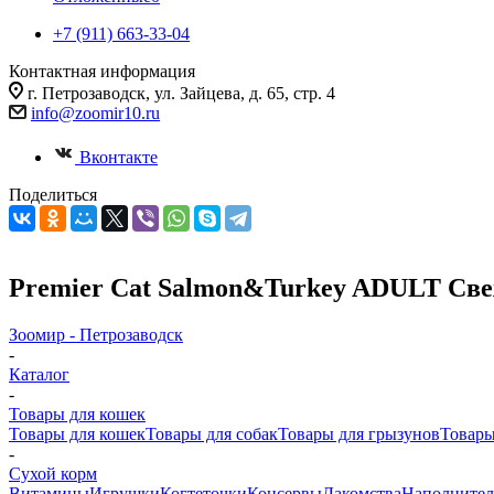
+7 (911) 663-33-04
Контактная информация
г. Петрозаводск, ул. Зайцева, д. 65, стр. 4
info@zoomir10.ru
Вконтакте
Поделиться
Premier Cat Salmon&Turkey ADULT Свеж
Зоомир - Петрозаводск
-
Каталог
-
Товары для кошек
Товары для кошек
Товары для собак
Товары для грызунов
Товары
-
Cухой корм
Витамины
Игрушки
Когтеточки
Консервы
Лакомства
Наполните