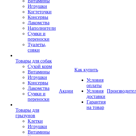
Витамины
Игрушки
Когтеточки
Консервы
Лакомства
Наполнители
Сумки и
переноски
Туалеты,
совки
Товары для собак
Cухой корм
Как купить
Витамины
Игрушки
Условия
Консервы
оплаты
Лакомства
Акции
Условия
Производите
Сумки и
доставки
переноски
Гарантия
на товар
Товары для
грызунов
Клетки
Игрушки
Витамины