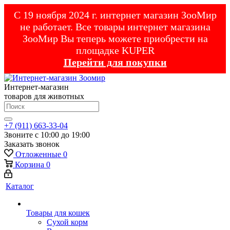
С 19 ноября 2024 г. интернет магазин ЗооМир
не работает. Все товары интернет магазина
ЗооМир Вы теперь можете приобрести на
площадке KUPER
Перейти для покупки
Интернет-магазин
товаров для животных
+7 (911) 663-33-04
Звоните с 10:00 до 19:00
Заказать звонок
Отложенные
0
Корзина
0
Каталог
Товары для кошек
Cухой корм