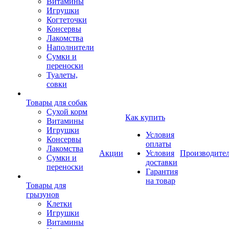
Витамины
Игрушки
Когтеточки
Консервы
Лакомства
Наполнители
Сумки и
переноски
Туалеты,
совки
Товары для собак
Cухой корм
Как купить
Витамины
Игрушки
Условия
Консервы
оплаты
Лакомства
Акции
Условия
Производите
Сумки и
доставки
переноски
Гарантия
на товар
Товары для
грызунов
Клетки
Игрушки
Витамины