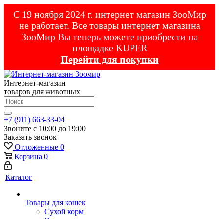
С 19 ноября 2024 г. интернет магазин ЗооМир
не работает. Все товары интернет магазина
ЗооМир Вы теперь можете приобрести на
площадке KUPER
Перейти для покупки
Интернет-магазин
товаров для животных
+7 (911) 663-33-04
Звоните с 10:00 до 19:00
Заказать звонок
Отложенные
0
Корзина
0
Каталог
Товары для кошек
Cухой корм