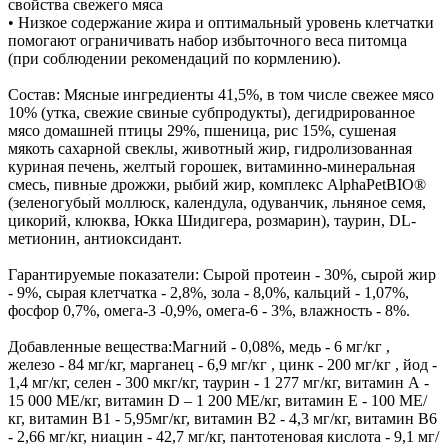
свойства свежего мяса
• Низкое содержание жира и оптимальный уровень клетчатки
помогают ограничивать набор избыточного веса питомца
(при соблюдении рекомендаций по кормлению).
Состав: Мясные ингредиенты 41,5%, в том числе свежее мясо
10% (утка, свежие свиные субпродукты), дегидрированное
мясо домашней птицы 29%, пшеница, рис 15%, сушеная
мякоть сахарной свеклы, животный жир, гидролизованная
куриная печень, желтый горошек, витаминно-минеральная
смесь, пивные дрожжи, рыбий жир, комплекс AlphaPetBIO®
(зеленогубый моллюск, календула, одуванчик, льняное семя,
цикорий, клюква, Юкка Шидигера, розмарин), таурин, DL-
метионин, антиоксидант.
Гарантируемые показатели: Сырой протеин - 30%, сырой жир
- 9%, сырая клетчатка - 2,8%, зола - 8,0%, кальций - 1,07%,
фосфор 0,7%, омега-3 -0,9%, омега-6 - 3%, влажность - 8%.
Добавленные вещества:Магний - 0,08%, медь - 6 мг/кг ,
железо - 84 мг/кг, марганец - 6,9 мг/кг , цинк - 200 мг/кг , йод -
1,4 мг/кг, селен - 300 мкг/кг, таурин - 1 277 мг/кг, витамин А -
15 000 МЕ/кг, витамин D – 1 200 МЕ/кг, витамин Е - 100 МЕ/
кг, витамин В1 - 5,95мг/кг, витамин В2 - 4,3 мг/кг, витамин B6
- 2,66 мг/кг, ниацин - 42,7 мг/кг, пантотеновая кислота - 9,1 мг/