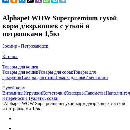
Alphapet WOW Superpremium сухой
корм д/взр.кошек с уткой и
потрошками 1,5кг
Зоомир - Петрозаводск
-
Каталог
-
Товары для кошек
Товары для кошек
Товары для собак
Товары для
грызунов
Товары для птиц
Товары для рыб/ рептилий
-
Cухой корм
Витамины
Игрушки
Когтеточки
Консервы
Лакомства
Наполните
и переноски
Туалеты, совки
-
Alphapet WOW Superpremium сухой корм д/взр.кошек с уткой
и потрошками 1,5кг