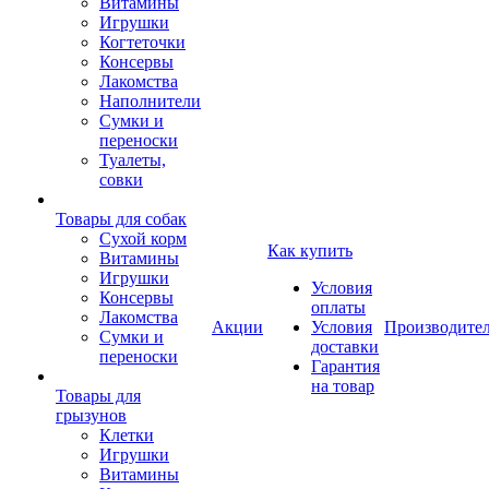
Витамины
Игрушки
Когтеточки
Консервы
Лакомства
Наполнители
Сумки и
переноски
Туалеты,
совки
Товары для собак
Cухой корм
Как купить
Витамины
Игрушки
Условия
Консервы
оплаты
Лакомства
Акции
Условия
Производите
Сумки и
доставки
переноски
Гарантия
на товар
Товары для
грызунов
Клетки
Игрушки
Витамины