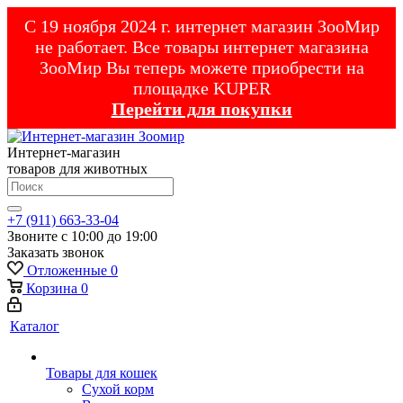
С 19 ноября 2024 г. интернет магазин ЗооМир
не работает. Все товары интернет магазина
ЗооМир Вы теперь можете приобрести на
площадке KUPER
Перейти для покупки
Интернет-магазин
товаров для животных
+7 (911) 663-33-04
Звоните с 10:00 до 19:00
Заказать звонок
Отложенные
0
Корзина
0
Каталог
Товары для кошек
Cухой корм