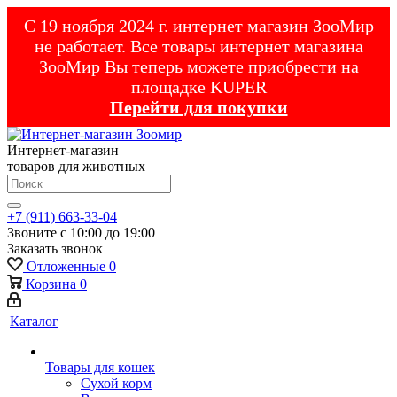
С 19 ноября 2024 г. интернет магазин ЗооМир
не работает. Все товары интернет магазина
ЗооМир Вы теперь можете приобрести на
площадке KUPER
Перейти для покупки
Интернет-магазин
товаров для животных
+7 (911) 663-33-04
Звоните с 10:00 до 19:00
Заказать звонок
Отложенные
0
Корзина
0
Каталог
Товары для кошек
Cухой корм