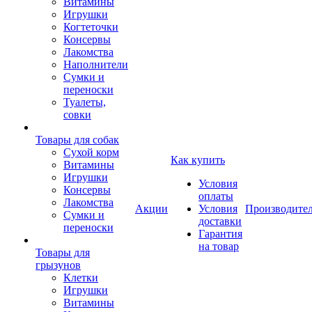
Витамины
Игрушки
Когтеточки
Консервы
Лакомства
Наполнители
Сумки и
переноски
Туалеты,
совки
Товары для собак
Cухой корм
Как купить
Витамины
Игрушки
Условия
Консервы
оплаты
Лакомства
Акции
Условия
Производите
Сумки и
доставки
переноски
Гарантия
на товар
Товары для
грызунов
Клетки
Игрушки
Витамины