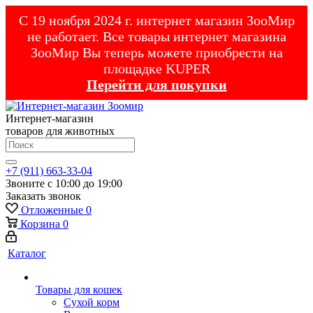
С 19 ноября 2024 г. интернет магазин ЗооМир
не работает. Все товары интернет магазина
ЗооМир Вы теперь можете приобрести на
площадке KUPER
Перейти для покупки
Интернет-магазин
товаров для животных
+7 (911) 663-33-04
Звоните с 10:00 до 19:00
Заказать звонок
Отложенные
0
Корзина
0
Каталог
Товары для кошек
Cухой корм