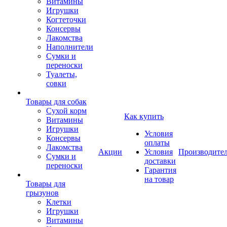
Витамины
Игрушки
Когтеточки
Консервы
Лакомства
Наполнители
Сумки и
переноски
Туалеты,
совки
Товары для собак
Cухой корм
Как купить
Витамины
Игрушки
Условия
Консервы
оплаты
Лакомства
Акции
Условия
Производите
Сумки и
доставки
переноски
Гарантия
на товар
Товары для
грызунов
Клетки
Игрушки
Витамины