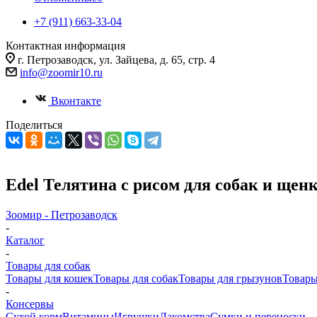
+7 (911) 663-33-04
Контактная информация
г. Петрозаводск, ул. Зайцева, д. 65, стр. 4
info@zoomir10.ru
Вконтакте
Поделиться
Edel Телятина с рисом для собак и щенк
Зоомир - Петрозаводск
-
Каталог
-
Товары для собак
Товары для кошек
Товары для собак
Товары для грызунов
Товары
-
Консервы
Cухой корм
Витамины
Игрушки
Лакомства
Сумки и переноски