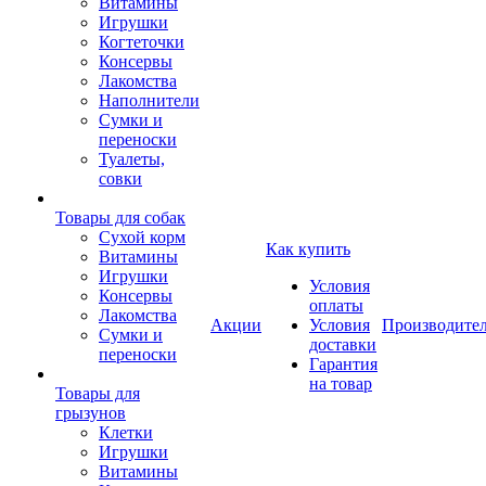
Витамины
Игрушки
Когтеточки
Консервы
Лакомства
Наполнители
Сумки и
переноски
Туалеты,
совки
Товары для собак
Cухой корм
Как купить
Витамины
Игрушки
Условия
Консервы
оплаты
Лакомства
Акции
Условия
Производите
Сумки и
доставки
переноски
Гарантия
на товар
Товары для
грызунов
Клетки
Игрушки
Витамины