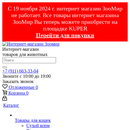
С 19 ноября 2024 г. интернет магазин ЗооМир
не работает. Все товары интернет магазина
ЗооМир Вы теперь можете приобрести на
площадке KUPER
Перейти для покупки
Интернет-магазин
товаров для животных
+7 (911) 663-33-04
Звоните с 10:00 до 19:00
Заказать звонок
Отложенные
0
Корзина
0
Каталог
Товары для кошек
Cухой корм