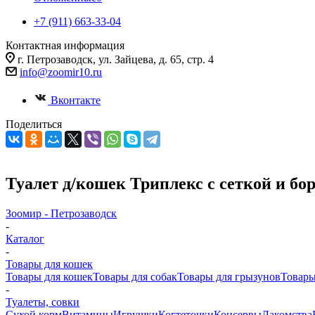
+7 (911) 663-33-04
Контактная информация
г. Петрозаводск, ул. Зайцева, д. 65, стр. 4
info@zoomir10.ru
Вконтакте
Поделиться
Туалет д/кошек Триплекс с сеткой и бо
Зоомир - Петрозаводск
-
Каталог
-
Товары для кошек
Товары для кошек
Товары для собак
Товары для грызунов
Товары
-
Туалеты, совки
Cухой корм
Витамины
Игрушки
Когтеточки
Консервы
Лакомства