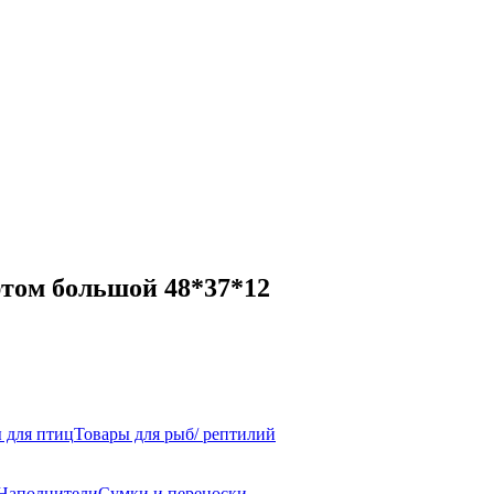
ртом большой 48*37*12
 для птиц
Товары для рыб/ рептилий
Наполнители
Сумки и переноски