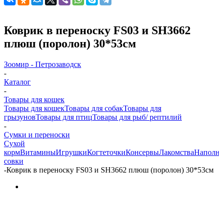
Коврик в переноску FS03 и SH3662
плюш (поролон) 30*53см
Зоомир - Петрозаводск
-
Каталог
-
Товары для кошек
Товары для кошек
Товары для собак
Товары для
грызунов
Товары для птиц
Товары для рыб/ рептилий
-
Сумки и переноски
Cухой
корм
Витамины
Игрушки
Когтеточки
Консервы
Лакомства
Наполн
совки
-
Коврик в переноску FS03 и SH3662 плюш (поролон) 30*53см