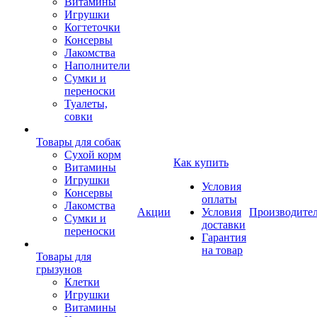
Витамины
Игрушки
Когтеточки
Консервы
Лакомства
Наполнители
Сумки и
переноски
Туалеты,
совки
Товары для собак
Cухой корм
Как купить
Витамины
Игрушки
Условия
Консервы
оплаты
Лакомства
Акции
Условия
Производите
Сумки и
доставки
переноски
Гарантия
на товар
Товары для
грызунов
Клетки
Игрушки
Витамины