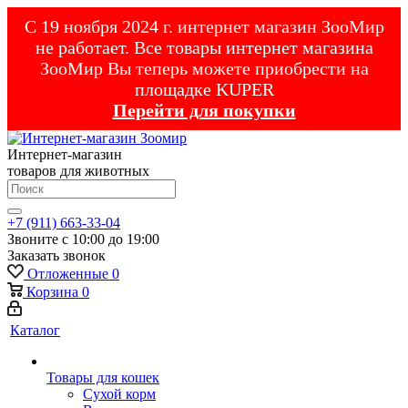
С 19 ноября 2024 г. интернет магазин ЗооМир
не работает. Все товары интернет магазина
ЗооМир Вы теперь можете приобрести на
площадке KUPER
Перейти для покупки
Интернет-магазин
товаров для животных
+7 (911) 663-33-04
Звоните с 10:00 до 19:00
Заказать звонок
Отложенные
0
Корзина
0
Каталог
Товары для кошек
Cухой корм