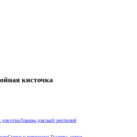
ойная кисточка
 для птиц
Товары для рыб/ рептилий
ели
Сумки и переноски
Туалеты, совки