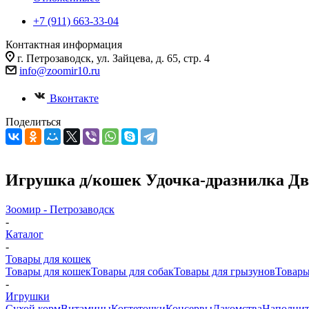
+7 (911) 663-33-04
Контактная информация
г. Петрозаводск, ул. Зайцева, д. 65, стр. 4
info@zoomir10.ru
Вконтакте
Поделиться
Игрушка д/кошек Удочка-дразнилка Дв
Зоомир - Петрозаводск
-
Каталог
-
Товары для кошек
Товары для кошек
Товары для собак
Товары для грызунов
Товары
-
Игрушки
Cухой корм
Витамины
Когтеточки
Консервы
Лакомства
Наполнит